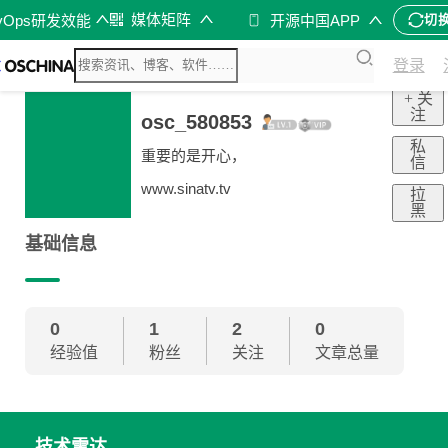
媒体矩阵
vOps研发效能
开源中国APP
切
登录
+ 关
注
osc_580853
私
重要的是开心，
信
www.sinatv.tv
拉
黑
基础信息
0
1
2
0
经验值
粉丝
关注
文章总量
技术雷达