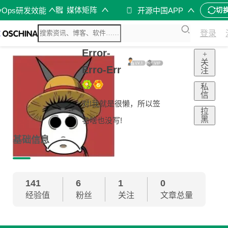
媒体矩阵
vOps研发效能
开源中国APP
切
登录
Error-
+
关
Erro-Err
注
私
信
对!我就是很懒，所以签
拉
黑
名啥也没写!
基础信息
141
6
1
0
经验值
粉丝
关注
文章总量