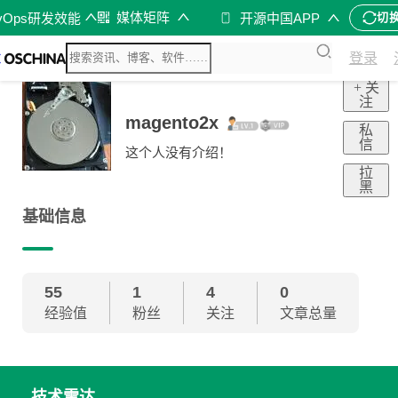
媒体矩阵
vOps研发效能
开源中国APP
切
登录
+ 关
注
magento2x
私
信
这个人没有介绍！
拉
黑
基础信息
55
1
4
0
经验值
粉丝
关注
文章总量
技术雷达