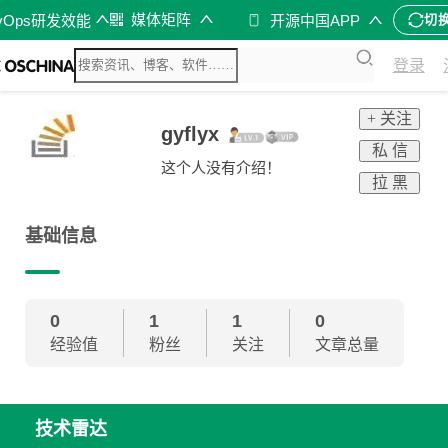
媒体矩阵
vOps研发效能
开源中国APP
切
登录
+ 关注
gyflyx
私 信
这个人没有介绍！
拉 黑
基础信息
0
1
1
0
经验值
粉丝
关注
文章总量
技术雷达