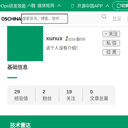
媒体矩阵
vOps研发效能
开源中国APP
切
登录
+ 关注
xunux
私 信
这个人没有介绍！
拉 黑
基础信息
29
2
19
0
经验值
粉丝
关注
文章总量
技术雷达