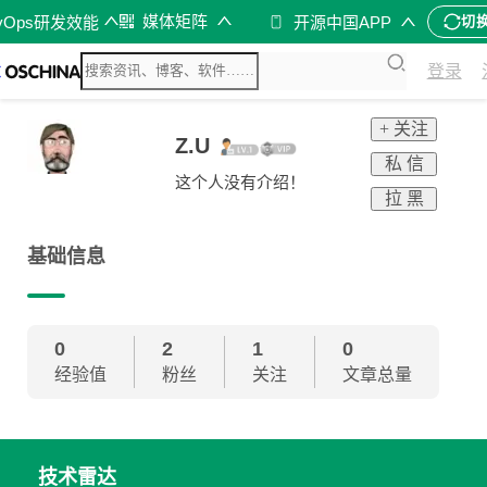
媒体矩阵
vOps研发效能
开源中国APP
切
登录
+ 关注
Z.U
私 信
这个人没有介绍！
拉 黑
基础信息
0
2
1
0
经验值
粉丝
关注
文章总量
技术雷达