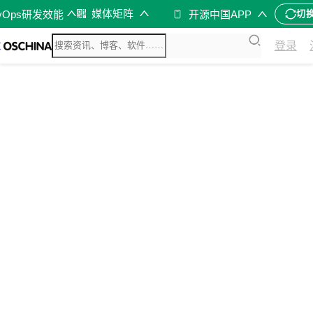
媒体矩阵
vOps研发效能
开源中国APP
切
登录