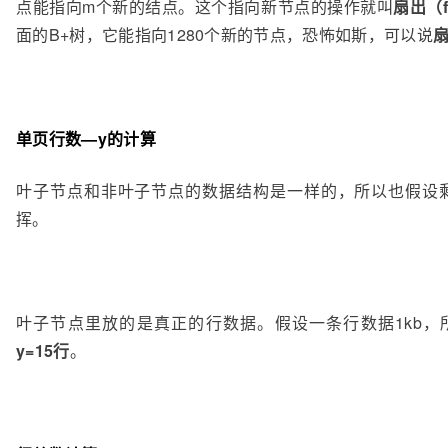
点能指向m个新的结点。这个指向新节点的操作就叫
扇出（f
面的B+树，它能指向1280个新的节点，恐怖如斯，可以说
单页行数—y的计算
叶子节点和非叶子节点的数据结构是一样的，所以也假设剩下
挥。
叶子节点里放的是真正的行数据。假设一条行数据1kb，
y=15行
。