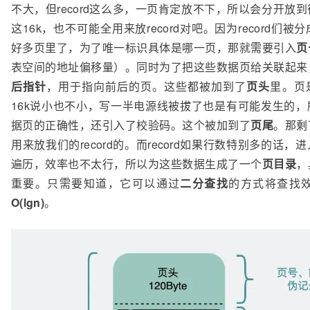
不大，但record这么多，一页肯定放不下，所以会分开放
这16k，也不可能全用来放record对吧。因为record们
好多页里了，为了唯一标识具体是哪一页，那就需要引入
页
表空间的地址偏移量）。同时为了把这些数据页给关联起来
后指针
，用于指向前后的页。这些都被加到了
页头
里。页
16k说小也不小，写一半电源线被拔了也是有可能发生的，
据页的正确性，还引入了校验码。这个被加到了
页尾
。那剩
用来放我们的record的。而record如果行数特别多的话
遍历，效率也不太行，所以为这些数据生成了一个
页目录
，
重要。只需要知道，它可以通过
二分查找
的方式将查找
O(lgn)
。