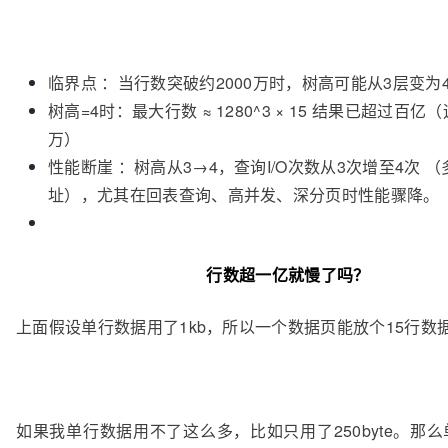
临界点 ：当行数突破约2000万时，树高可能从3层变为
树高=4时：最大行数 ≈ 1280^3 × 15 结果已超过百亿（
万）
性能断崖 ：树高从3→4，查询I/O次数从3次增至4次 
址），尤其在回表查询、高并发、深分页时性能骤降。
行数超一亿就慢了吗？
上面假设单行数据用了1kb，所以一个数据页能放个15行数
如果我单行数据用不了这么多，比如只用了250byte。那