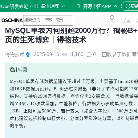
媒体矩阵
vOps研发效能
开源中国APP
切
登录
MySQL单表为何别超2000万行？揭秘B+
页的生死博弈｜得物技术
得物技术
2025-09-16
11,160
0
收录于
数据库
MySQL单表存储数据量建议不超过千万级，主要基于InnoDB
和16KB数据页设计。B+树通过高扇出（非叶子节点可指向128
结构，支持约2500万行数据，查询仅需3次磁盘IO。当数据量
增至4层，IO次数增加，性能骤降。行数据大小影响单页行数
1KB，上限可达5000万；若行较大（如含大字段），500万即
优化建议包括控制单行大小、分库分表及冷热分离，以维持磁盘
的平衡。