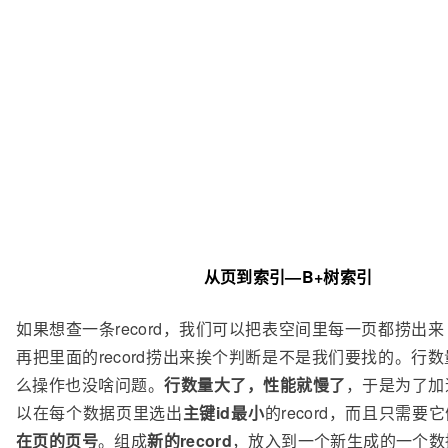
从页到索引—B+树索引
如果想查一条record，我们可以把表空间里每一页都捞出
再把里面的record捞出来挨个判断是不是我们要找的。行
么操作也没啥问题。
行数量大了，性能就慢了
，于是为了加
以在每个数据页里选出
主键id最小
的record，而且只需要
在页的页号
。组成
新的record
，放入到一个新生成的一个数