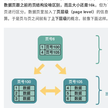
数据页跟之前的页结构没啥区别，而且大小还是16k
。但为
页进行区分。数据页里加入了
页层级（page level）
的信息
算。于是页与页之间就有了
上下层级
的概念，就像下面这样