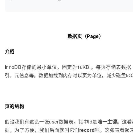
数据页（Page）
介绍
InnoDB存储的最小单位，固定为16KB 。每页存储表数
引、元信息等。数据加载到内存时以页为单位，减少磁盘I/O
页的结构
假设我们有这么一张user数据表。其中id是
唯一主键
。这看
据，为了方便，我们后面就叫它们
record
吧。这张表看起来就