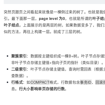
突然页跟页之间看起来就像是一棵倒过来的树了。也就是我
引。最下面那一层，
page level 为0
，也就是所谓的
叶子结
叶子结点
。上面展示的是两层的树，如果数据变多了，我们
似的方法，再往上构建一层。就成了三层的树。
聚簇索引
：数据按主键组织成一棵B+树。叶子节点存储
非叶子节点存储主键值+指向子页的指针（类似目录）
二级索引
：叶子节点存储主键值，查询时需回表（根据
查数据）。
行格式
：如
COMPACT
格式，行数据包含
事务ID
、
回滚
息。
行大小影响单页存储的行数
。