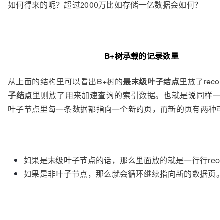
如何得来的呢？超过2000万比如存储一亿数据会如何？
B+树承载的记录数量
从上面的结构里可以看出B+树的
最末级叶子结点
里放了rec
子结点
里则放了用来加速查询的索引数据。也就是说同样一
叶子节点里每一条数据都指向一个新的页，而新的页有两种
如果是末级叶子节点的话，那么里面放的就是一行行reco
如果是非叶子节点，那么就会循环继续指向新的数据页