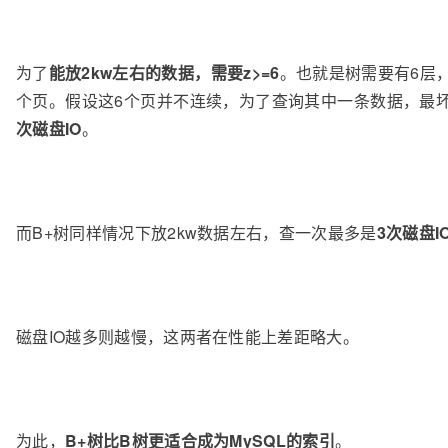
为了
能放2kw左右的数据，需要z>=6
。也就是树需要有6层
个页。假设这6个页并不连续，为了查询其中一条数据，最
次磁盘IO
。
而B+树同样情况下放2kw数据左右，查一次最多是
3次磁盘I
磁盘IO越多则越慢，这两者在性能上差距略大。
为此，
B+树比B树更适合成为MySQL的索引
。