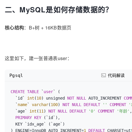
二、MySQL是如何存储数据的？
核心结构
：B+树 + 16KB数据页
这里如下，建一张普通表user：
Pgsql
代码解读
CREATE
TABLE
 `
user
` (

  `id` 
int
(
10
) unsigned 
NOT
NULL
 AUTO_INCREMENT 
COM
  `
name
` 
varchar
(
100
) 
NOT
NULL
DEFAULT
''
COMMENT
'
  `age` 
int
(
11
) 
NOT
NULL
DEFAULT
'0'
COMMENT
'年龄'
,

PRIMARY KEY
 (`id`),

  KEY `idx_age` (`age`)

) ENGINE=InnoDB AUTO_INCREMENT=
1
DEFAULT
 CHARSET=ut