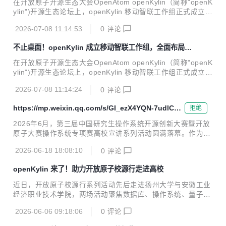
在开放原子开源生态大会OpenAtom openKylin（简称"openK
科技股份有限公司、素泰铠瓴科技（天津）有限公司、此芯科
ylin")开源生态论坛上，openKylin 移动智联工作组正式成立。
技集团有限公司、Qt Group 等产学研及海内外产业链伙伴联
这一工作组的诞生，标志着 openKylin 开源生态正式向移动端
合发起。工作组以"操作系统・整机・芯片...
2026-07-08 11:14:53
0
评论
全面延伸，也为自主安全移动智联体系走向规模化产业化落地
按下"加速键"。 产学研用齐聚，多家伙伴联合发起 openKylin
不止桌面！openKylin 成立移动智联工作组，全面布局移
移动智联工作组由麒麟软件有限公司、国防科技大学、中国长
动端
城科技集团股份有限公司、飞腾信息技术有限公司、冠捷电子
在开放原子开源生态大会OpenAtom openKylin（简称"openK
科技股份有限公司、素泰铠瓴科技（天津）有限公司、此芯科
ylin")开源生态论坛上，openKylin 移动智联工作组正式成立。
技集团有限公司、Qt Group 等产学研及海内外产业链伙伴联
这一工作组的诞生，标志着 openKylin 开源生态正式向移动端
合发起。工作组以"操作系统・整机・芯片...
2026-07-08 11:14:24
0
评论
全面延伸，也为自主安全移动智联体系走向规模化产业化落地
按下"加速键"。 产学研用齐聚，多家伙伴联合发起 openKylin
https://mp.weixin.qq.com/s/GI_ezX4YQN-7udlCFv
拒绝
移动智联工作组由麒麟软件有限公司、国防科技大学、中国长
W8SA
城科技集团股份有限公司、飞腾信息技术有限公司、冠捷电子
2026年6月，第三届中国研究生操作系统开源创新大赛暨开放
科技股份有限公司、素泰铠瓴科技（天津）有限公司、此芯科
原子大赛操作系统专项赛高校宣讲系列活动圆满落幕。作为开
技集团有限公司、Qt Group 等产学研及海内外产业链伙伴联
放原子开源基金会孵化的重点开源项目和本届赛事赞助单位，
合发起。工作组以"操作系统・整机・芯片...
2026-06-18 18:08:10
0
评论
OpenAtom openKylin（以下简称“openKylin”）社区全程支
持，自6月5日至17日，奔赴哈尔滨、上海、成都、西安四
openKylin 来了！助力开放原子校源行走进高校
地，先后走进哈尔滨工程大学、复旦大学、华东师范大学、四
川大学、电子科技大学、河南大学、西北工业大学、西安电子
近日，开放原子校源行系列活动先后走进扬州大学与安徽工业
科技大学、西安邮电大学等全国九所高校，为研究生及本科生
经济职业技术学院，两场活动聚焦数据库、操作系统、量子计
群体带来openKylin社区介绍、赛事规则解读与深度解析和前
算等前沿开源领域，为高校学子拓展技术视野、普及开源知
沿技术分享，搭建起从学术研究到产业实践的桥梁。 专业引
2026-06-06 09:18:06
0
评论
识，吸引了数百名学生积极参与。 OpenAtom openKylin（简
路：基金会与大赛组委会...
称openKylin）社区作为开放原子开源基金会的重点项目，在