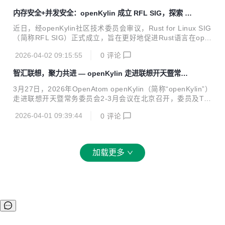
为...
佳开源智能突破奖」 依托在 AI 与操作系统深度融合领域的突
内存安全+并发安全：openKylin 成立 RFL SIG，探索 R
出成果，openKylin 在3 月 28 日第十三届开源操作系统年度
ust 在内核领域的新篇章
技术会议斩获“最佳开源智能突破奖”。这是继 2025 年于同一
近日，经openKylin社区技术委员会审议，Rust for Linux SIG
会议荣获“最具影响力桌面及服务器操作系统”奖项后，再度斩
（简称RFL SIG）正式成立，旨在更好地促进Rust语言在ope
获的重磅行业荣誉。 03技术进展 SIG组进展 本月社区新增 1
nKylin内核及相关组件中的应用。 openKylin社区一直致力于
个...
2026-04-02 09:15:55
0
评论
推动Linux开源技术及其软硬件生态的繁荣发展。随着Rust语
言在系统编程领域的崛起，其内存安全、并发安全等特性也为
智汇联想，聚力共进 — openKylin 走进联想开天暨常务
内核开发带来了新的可能性。 SIG目标 RFL SIG专注于推动R
委员会会议召开
ust for Linux技术在openKylin社区的落地与发展，具体工作
3月27日，2026年OpenAtom openKylin（简称“openKylin”）
目标包括： 维护Linux内核Rust基础设施及相关组件。 促进R
走进联想开天暨常务委员会2-3月会议在北京召开，委员及TO
ust语言在内核开发领域的生态建设。 推动Rust驱动及内...
C导师线下参会。 议程一 参观联想总部未来中心 联想开天科
2026-04-01 09:39:44
0
评论
技有限公司是openKylin项目钻石捐赠人，并深度参与社区生
态建设。目前已成功实现openKylin操作系统与AI PC、联想开
天智能体小天、小天公文和开天浏览器的深度兼容。 全体成员
参观联想总部未来中心，就openKylin与联想开天AIPC融合解
加载更多
决方案进行深入交流，明确未来共同发展方向。 议程二 常务
委员会2-3月会议 本次会议重点审议了社区2-3月工作进展报
告，围绕核心议题展开深入讨论...