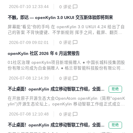
期从事高性能计算机与通用操作系统的科研工作，参加了多代
治局常委、国务院副总理丁薛祥等领导为获奖专家颁奖。ope
银河巨型机的研制，主持了天河一号、天河二号的研制，主持
2026-07-10 12:33:44
0
评论
nKylin技术委员会主任、中国电子信息产业集团首席科学家、
了麒麟操作系统的研制，为我国高性...
春天研究院院长、麒麟软件首席科学家吴庆波，作为操作系统
不触，即达 — openKylin 3.0 UKUI 交互新体验即将到来
领域专家，站上中国工程届最高领奖台。 本届光华工程科技奖
评选经过提名、初评、公示及终评等严格程序，最终由中国工
屏幕能"看见"你的手吗 在 openKylin 3.0 UKUI 4.24 给出了自
程院各学部院士从471位候选人中评选出40位获奖者，包括1
己的答案 不背快捷键、不学新规则 挥手之间，截屏、翻页、
位成就奖获奖者和39位光华工程科技奖获奖者，表彰他们在重
调音量 声声回应，朗读、跟随、每一笔都有回响 这一次，我
大工程设计、关键技术攻关及高新技术产业化等方面取得了突
2026-07-09 09:02:01
0
评论
们把"操控"做轻，把"温度"做实 https://www.bilibili.com/vide
破性成果，为国家科技进步与产业发展作出了...
o/BV1ChM36FE4X/?vd_source=d10d76c0e699247ea8991
openKylin 社区 2026 年 6 月运营报告
fe756539741 更多惊喜，敬请期待！ 关于openKylin 3.0及U
KUI 4.24桌面环境的更多新特性，后续将陆续揭晓。关注ope
01社区治理 openKylin项目新增捐赠人 ● 中国长城科技集团股
nKylin公众号，第一时间获取最新消息！ 感兴趣的小伙伴可下
份有限公司成为白金捐赠人 ● 格兰菲智能科技股份有限公司成
载 open...
为白银捐赠人 首届"openKylin年度风云人物" 为致敬长期扎根
2026-07-08 12:14:39
0
评论
社区治理、以实干推动生态发展的先行者，6月25日，OpenAt
om openKylin（简称"openKylin"）开源生态论坛现场颁发社
不止桌面！openKylin 成立移动智联工作组，全面布
拒绝
区首届"openKylin年度风云人物"奖项。openKylin副主席曹先
局移动端
念、openKylin副主席郑臣明、openKylin TOC导师谭中意三
在开放原子开源生态大会OpenAtom openKylin（简称"openK
位荣获该奖项。 openKylin开源生态论坛暨生态委员会会议在
ylin")开源生态论坛上，openKylin 移动智联工作组正式成立。
京召开 6月25日，来自产业、IT、科研、教育等领域的...
这一工作组的诞生，标志着 openKylin 开源生态正式向移动端
2026-07-08 12:10:48
0
评论
全面延伸，也为自主安全移动智联体系走向规模化产业化落地
按下"加速键"。 产学研用齐聚，多家伙伴联合发起 openKylin
不止桌面！openKylin 成立移动智联工作组，全面布
拒绝
移动智联工作组由麒麟软件有限公司、国防科技大学、中国长
局移动端
城科技集团股份有限公司、飞腾信息技术有限公司、冠捷电子