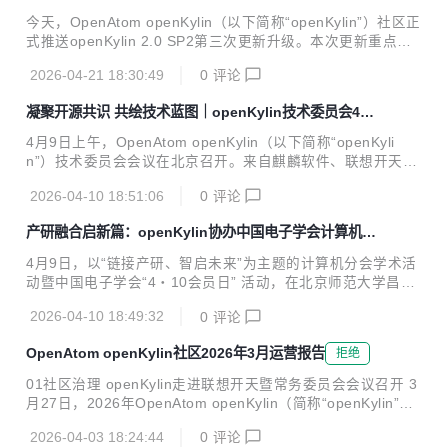
软件包“直装”功能
发者在开源硬件上获得与 x86/ARM 一致的开发体验。 Prefix.
今天，OpenAtom openKylin（以下简称“openKylin”）社区正
dev CEO 寄语 在 Pixi 原生支持 RISC-V 发布之际，Wolf Voll
式推送openKylin 2.0 SP2第三次更新升级。本次更新重点针
p...
对近期用户反馈较多的软件商店部分软件安装报错、磐石架
2026-04-21 18:30:49
0
评论
构-用户模式下装包体验等问题进行优化，涉及系统更新、开
明软件包格式、KARE兼容环境、软件商店、不可变系统等多
凝聚开源共识 共绘技术蓝图｜openKylin技术委员会4月
个系统关键模块。另外，在保障系统整体安全和稳定的前提
会议顺利召开
下，为尽量满足用户便捷装包的诉求，磐石架构本次新增了在
4月9日上午，OpenAtom openKylin（以下简称“openKyli
用户模式下通过dpkg直接安装软件包的功能，将有效提升装包
n”）技术委员会会议在北京召开。来自麒麟软件、联想开天、
速度。 系统安装与升级方式 方式一：从openKylin官网下载最
海光信息、国防科大、国家工业信息安全发展研究中心、海河
新镜像进行安装（适用于新用户或想重新安装系统的用户）；
2026-04-10 18:51:06
0
评论
实验室、清华大学、沐曦、飞腾、中科通量、苦芽科技、技德
...
等单位的代表参会，围绕社区治理、版本规划、技术演进等议
产研融合启新篇：openKylin协办中国电子学会计算机分
题展开交流。 会议伊始，麒麟软件有限公司党委副书记、总经
会学术活动&4・10会员日活动
理孔金珠发表开场致辞。他对openKylin 技术委员会过去的工
4月9日，以“链接产研、智启未来”为主题的计算机分会学术活
作表示肯定，并对未来前沿技术方向提出殷切期望，希望社区
动暨中国电子学会“4・10会员日” 活动，在北京师范大学昌平
持续加强生态协同，打造全球领先的智能操作系统开源根社
校区顺利举行。本次活动由中国电子学会计算机分会主办，北
区，预祝本次会议取得圆满成功。 随后，openKylin技术委员
2026-04-10 18:49:32
0
评论
京师范大学人工智能学院承办，OpenAtom openKylin（简称
会主任、春天研...
“openKylin”）社区协办。 北京师范大学人工智能学院院长、
OpenAtom openKylin社区2026年3月运营报告
拒绝
中国电子学会计算机分会副主任黄华为会议致辞，多位行业专
家带来重磅主题报告，院校师生代表齐聚共话技术创新与产业
01社区治理 openKylin走进联想开天暨常务委员会会议召开 3
发展。 中国科学院软件研究所副所长、总工程师，中国电子学
月27日，2026年OpenAtom openKylin（简称“openKylin”）
会计算机分会副主任委员、中电标协 RISC-V 工委会轮值会长
走进联想开天暨常务委员会2-3月会议在北京召开，委员及TO
武延军，以《以开源和 AI 新范式打造 RISC-V 软件生态》
2026-04-03 18:24:44
0
评论
C导师线下参会。 02社区荣誉 openKylin斩获 OS2ATC「最