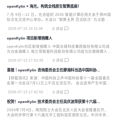
长稳运行 在内核基础能力方面，X-Kernel v0.1.0-2606 已覆
openKylin × 海光，构筑全栈原生智算底座！
盖多架构支持、任务与进程管理、调度、定时器、信号、fute
x、虚拟内存与地址空间管理、VFS 与文件系统、网络协议
7 月 9日—11 日，光合组织 2026 智能计算应用大会于郑州国
栈、设备驱动基础框架、POSIX 兼容接口等核心模块。同
际文化交流中心举办。大会以 “智算无界 范式跃迁” 为主题，
时，版本持续补齐系统可观测与性能验证能力，围绕 ktrace、
汇聚产业链企业、科研院所、开源社区与行业专家，围绕 AI
tracepoint、...
2026-07-15 14:11:46
0
评论
大模型、操作系统、智能计算共研产业创新、生态协同与核心
技术突破。活动设置开幕主会、39 场专题论坛及千余平方米
openKylin 项目新增捐赠人
生态展区，集中展示覆盖芯片、算力、存储、软件、行业应用
的国产全栈智算成果。 openKylin 在AI+ 产业发展展示区展出
openKylin社区新增捐赠人 中国长城科技集团股份有限公司成
搭载海光 C86 平台的 AI 操作系统创新成果，重磅展出自研原
为白金捐赠人 格兰菲智能科技股份有限公司成为白银捐赠人
生AI智能体KylinBot，聚焦本地私有化大模型推理、系统级原
关于openKylin OpenAtom openKylin（简称“openKylin”）是
生智能体、端侧数据安全三大核心能力，充分诠释 “芯片...
2026-07-13 17:53:39
0
评论
由开放原子开源基金会孵化及运营的开源项目。社区以“为世
界提供与人工智能技术深度融合的开源操作系统”为愿景，旨
喜报｜openKylin 咨询委员会主任廖湘科当选中国科协第
在于开源、自愿、平等、协作的基础上，共同打造全球领先的
十一届全国委员会副主席
智能操作系统开源根社区，推动Linux开源技术及其软硬件生
【转载简讯】来源：中国科协之声中国科协第十一届全国委员
态繁荣发展。 openKylin系部署量已超2400万，服务全球用户
会第一次会议7月11日上午在北京召开。 会议选举产生中国科
超240万，来自188个国家和地区，汇聚超2.4万名贡献者。社
协新一届领导机构。王光谦当选中国科协第十一届全国委员会
区生态繁荣，吸引2100余家会员单位和...
2026-07-13 17:42:50
0
评论
主席，openKylin 咨询委员会主任、中国工程院院士廖湘科等
16人当选副主席。 openKylin 咨询委员会主任 廖湘科 廖湘
祝贺！openKylin 技术委员会主任吴庆波荣获第十六届光
科，中国工程院院士，现任启元实验室主任，国防科大计算机
华工程科技奖
学院研究员、博士生导师，国务院学位委员会软件工程学科评
2026年7月9日，两院院士大会在北京人民大会堂隆重召开，
议组召集人，教育部软件工程专业教学指导委员会副主任。长
大会同步举行第十六届光华工程科技奖颁奖仪式。中共中央政