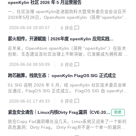
openKylin 社区 2026 年 5 月运营报告
两场活动中分别为学生带来了前沿的智能操作系统创新技术分
享。openKylin社区始终高度重视开源人才培养，长期通过课
一、社区治理 openKylin走进国防科大暨常务委员会会议召开
程共建、实践实训、大赛等多元形式，搭建校园与产业衔接的
2026年5月28日，OpenAtom openKylin（简称“openKylin”）
桥梁，持续为高校学子提供学习、实践、展示与成长的平台。
走进国防科大暨常务委员会5月会议在湖南长沙国防科技大学
01 扬州大学站 5月28日，扬州大学站圆满举办，100多名学生
2026-06-04 18:00:57
0
评论
召开，来自麒麟软件、联想开天、海光信息、国防科大、国家
参与此次活动。o...
工信安全中心常委单位代表参会。 openKylin项目新增捐赠人
薪火相传，开源赋能｜2026年度 openKylin 应用实践案
● 龙芯中科技术股份有限公司成为白银捐赠人 ● 此芯科技集团
例征集全面启动
有限公司成为白银捐赠人 二、社区荣誉 openKylin 2.0 获评
近年来，OpenAtom openKylin（简称 “openKylin” ）在技术
“关键软件技术创新成果” 5月16日，2026年特色化示范性软件
创新、生态建设及社区治理上不断突破，已发展成为拥有超 2
学院院长联席会在清华大学顺利召开。在大会关键技术成果发
40 万用户、超 2100 家共建伙伴的开源桌面操作系统社区。
布环节，由国防科技大学...
2026-06-04 08:59:09
0
评论
为充分发挥 openKylin 领先应用实践单位在行业内的示范带动
作用，携手社区伙伴加快繁荣智能桌面开源操作系统生态，国
跨芯融算，栈筑生态 ：openKylin FlagOS SIG 正式成立
家工业信息安全发展研究中心联合openKylin社区，正式启动
“薪火杯”开源社区应用案例征集工作，现面向全社会公开征集
01 SIG 说明 2026 年 5 月，经 openKylin 社区技术委员会审
2026年openKylin领域领先应用实践成果。 该项征集活动作为
议通过，FlagOS SIG 正式成立。 FlagOS SIG 由 openKylin
openKylin开发者大会 2026 的核心环节，评选成果拟在大会
社区共建单位上海苦芽科技有限公司发起成立，旨在基于ope
正式发布。 一、组织...
2026-06-01 17:49:33
0
评论
nKylin 操作系统，构建面向多元 AI 芯片的统一开源系统软件
栈，推动智算基础设施的开放与融合。 02 关于 FlagOS 为解
紧急安全通告｜Linux内核Dirty Frag漏洞（CVE-2026
拒绝
决不同 AI 芯片大规模落地应用的难题，北京智源人工智能研
-43284、CVE-2026-43500）
究院联合芯片企业、系统厂商、算法和软件相关单位、科研机
就在Copy Fail漏洞曝光没几天，Linux系统又迎来了一个新的
构等十多家国内外机构，共同发起并创立了 FlagOS 开源社
高危漏洞：Dirty Frag。 Dirty Frag并不是一个单一的漏洞，
区。 FlagOS 社区致力于打造统一、开源的系统软件栈，构建
而是两个独立漏洞组成的"漏洞链"。它由韩国安全研究员Hyun