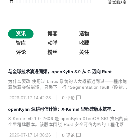
资讯
博客
造物
智库
动弹
收藏
评论
粉丝
关注
与全球技术演进同频，openKylin 3.0 从 C 迈向 Rust
为什么要改 使用过 Linux 系统的人大概都遇到过——程序跑
着跑着突然崩溃，只丢下一行 "Segmentation fault（段错
误）"，没有任何具体原因提示。这类崩溃十有八九是内存安
2026-07-17 14:42:28
0
评论
全问题：越界访问、悬垂指针、缓冲区溢出，超过 70% 的高
危漏洞根因在此。 导致该问题的根因在于 C/C++ 把内存管理
openKylin 深耕可信计算：X-Kernel 里程碑版本筑牢自
交给了开发者。而 Rust 换了个思路--通过所有权、借用检查
主安全根基
在编译期对安全代码进行严格的引用合法性验证，并在运行时
X-Kernel v0.1.0-2606 是 openKylin XTeeOS SIG 推出的首
加入边界检查和 panic，从而在安全代码中消除非法内存访
个里程碑版本。该版本围绕 Rust 安全可信内核的工程化落
问，仅在 unsafe 代码中才可能引入内存风险。 上游Rust化已
地，初步建立了可持续维护、可持续验证、可持续发布的基础
经在加速 目前Linux内核已合并 2万+行 Ru...
2026-07-17 14:38:26
0
评论
内核能力基线。 一、夯实 Rust 内核基础能力，支撑真实负载