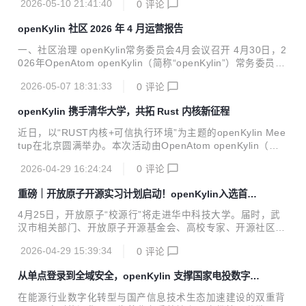
「模型—...
2026-05-10 21:41:40
0
评论
woo Kim发现，漏洞编号分别为CVE-2026-43284和CVE-202
6-43500，CVSS评分高达7.8分（高危）。这两个漏洞分别潜
openKylin 社区 2026 年 4 月运营报告
伏在内核的不同位置： xfrm-ESP Page-Cache Write漏洞 Rx
RPC Page-Cache Write漏洞 具体来说，利用Dirty Frag漏
一、社区治理 openKylin常务委员会4月会议召开 4月30日，2
洞，攻击者可以通过修改系统关键文件（比如/etc/passwd或
026年OpenAtom openKylin（简称“openKylin”）常务委员会
者SUID二进制程序），...
4月会议在线上召开，来自麒麟软件、联想开天、海光信息、
2026-05-07 18:31:33
0
评论
国防科大、国家工信安全中心常委单位代表参会。会议汇报了
当月工作进展，常委们也对openKylin的发展提出了宝贵建
openKylin 携手清华大学，共拓 Rust 内核新征程
议。 openKylin生态委员会第五次会议召开 4 月 16 日，open
Kylin 生态委员会第五次会议成功举行。开放原子、麒麟软
近日，以“RUST内核+可信执行环境”为主题的openKylin Mee
件、联想开天、海光信息、国防科大、国家工信安全中心、沐
tup在北京圆满举办。本次活动由OpenAtom openKylin（简
曦、中科通量、飞腾、中科方德、兆芯、面壁智能、北京麟
称“openKylin”）社区主办，麒麟软件、清华大学、泉城实验
卓、景美、涛略、进迭时空、安势信息、技...
2026-04-29 16:24:24
0
评论
室联合协办，在轻松惬意的氛围里，开启了一场前沿技术唠嗑
局。 在openKylin X-TEEOS SIG 的议题策划及组织下，50多
重磅｜开放原子开源实习计划启动！openKylin入选首批
位高校代表、企业技术专家和开源爱好者以线下+线上方式齐
核心社区
聚，围绕RUST内核与可信执行环境的技术突破，探索操作系
4月25日，开放原子“校源行”将走进华中科技大学。届时，武
统技术创新的可能性。 清华大学副教授陈渝为本次活动致辞。
汉市相关部门、开放原子开源基金会、高校专家、开源社区代
他表示，期待未来清华大学能够与openKylin 社区及广大开发
表、企业技术专家及武汉多所高校师生将齐聚喻园，围绕开源
者携手合作，共同推进基于Rus...
2026-04-29 15:39:34
0
评论
技术前沿、开源人才培养、开源实践育人等主题展开深入交
流，共同感受开源的魅力与活力。 开源贡献实习计划正式启航
从单点登录到全域安全，openKylin 支撑国家电投数字身
开源实习是开放原子开源基金会联合孵化社区、合作单位共同
份认证创新实践
发起的线上实习项目，旨在鼓励在校学生积极参与开源社区，
在能源行业数字化转型与国产信息技术生态加速建设的双重背
在实际的开源环境中提升实践能力，在社区中成长为优秀的开