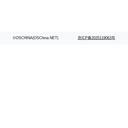
©OSCHINA(OSChina.NET)
京ICP备2025119063号