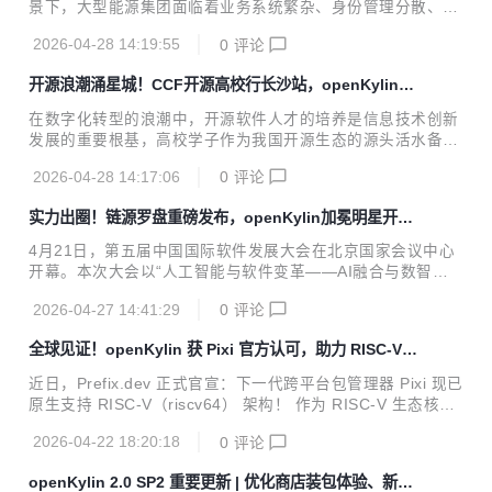
景下，大型能源集团面临着业务系统繁杂、身份管理分散、安
源人才。由社区提供实习任务，并提供导师辅导，学生通过实
全管控薄弱、国产系统适配困难等多重挑战。作为全球最大的
习申请后，可在社区领取任务，每完成一个任务可获得相应积
2026-04-28 14:19:55
0
评论
新能源发电集团，国家电投集团数字科技有限公司（简称“电
分，积分累计达规定量后，可获得实习证明和实习工资。 O...
投数科”）以OpenAtom openKylin（以下简称“openKylin”）
开源浪潮涌星城！CCF开源高校行长沙站，openKylin踏
技术路线为底座，依托银河麒麟桌面操作系统，完成数字身份
浪而来
管理系统（4A系统）深度适配与创新应用，破解能源行业终端
在数字化转型的浪潮中，开源软件人才的培养是信息技术创新
管理与身份认证痛点，为大型集团企业数字化转型提供可复制
发展的重要根基，高校学子作为我国开源生态的源头活水备受
范本。 行业痛点凸显：能源数字化落地遭遇多重难题 能源行
重视。“开源高校行”是CCF(中国计算机学会)开源发展技术委
业作为国家关键信息基础设施领域，业务系统种类多、覆盖范
2026-04-28 14:17:06
0
评论
员会教育组开展的活动，旨在高校加强开源文化宣传和开源人
围广、用户规模大，在推进国产...
才培养。 4月20日-22日，CCF“开源高校行”-长沙站分别在国
实力出圈！链源罗盘重磅发布，openKylin加冕明星开源
防科技大学、湖南大学、湖南师范大学、长沙理工大学举行。
社区
OpenAtom openKylin（以下简称“openKylin”）连续多年作为
4月21日，第五届中国国际软件发展大会在北京国家会议中心
支持单位与CCF开源发展委员会共同推进开源教育，建立产学
开幕。本次大会以“人工智能与软件变革——AI融合与数智出
研用一体化的开源创新人才培养体系。 4月21日，openKylin
海新机遇”为主题，汇聚了全球软件产业的顶尖智慧与创新力
X-TeeOS SIG Maintainer李英俊在...
2026-04-27 14:41:29
0
评论
量。作为中国开源生态的重要力量，OpenAtom openKylin
（以下简称“openKylin”）社区受邀参会，凭借扎实的品牌实
全球见证！openKylin 获 Pixi 官方认可，助力 RISC-V
力与持续的技术创新，一举斩获“2025年软件和信息技术服务
生态再获硬核突破
业明星开源社区”行业荣誉。 同时，由麒麟软件联合国防科技
近日，Prefix.dev 正式官宣：下一代跨平台包管理器 Pixi 现已
大学、北京航空航天大学、工信部电子五所、中国科学院软件
原生支持 RISC-V（riscv64） 架构！ 作为 RISC-V 生态核心
研究所、上海交通大学、国家工业信息安全发展研究中心、国
共建方，OpenAtom openKylin（以下简称“openKylin”）被国
网湖北公司及openKylin社区等多方共同承担的国家重点研发
2026-04-22 18:20:18
0
评论
际Pixi官方点名认可——社区基于RISC-V SIG组在软件生态移
计划阶段性核心成果...
植方面的大量积累，深度参与 Conda 生态 RISC-V 移植与软
openKylin 2.0 SP2 重要更新 | 优化商店装包体验、新增
件仓库建设，为 Pixi 落地 RISC-V 奠定坚实基础，让全球开