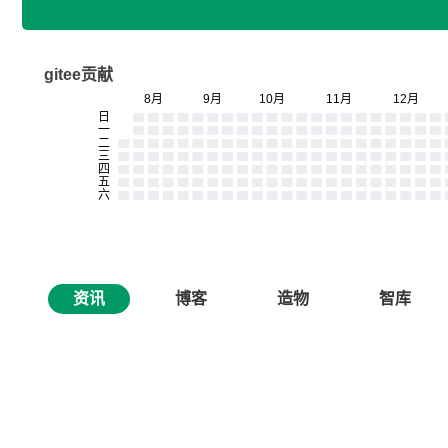
gitee贡献
资讯
博客
造物
智库