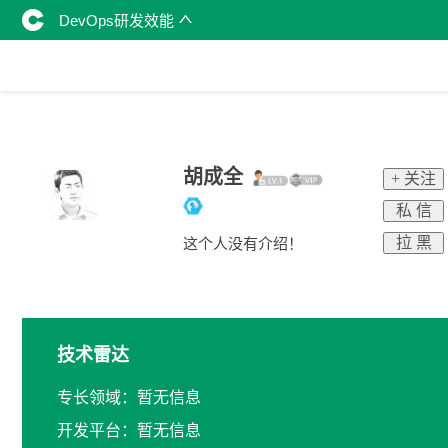
DevOps研发效能
胡成全
+ 关注
私 信
拉 黑
这个人没有介绍！
技术雷达
专长领域：暂无信息
开发平台：暂无信息