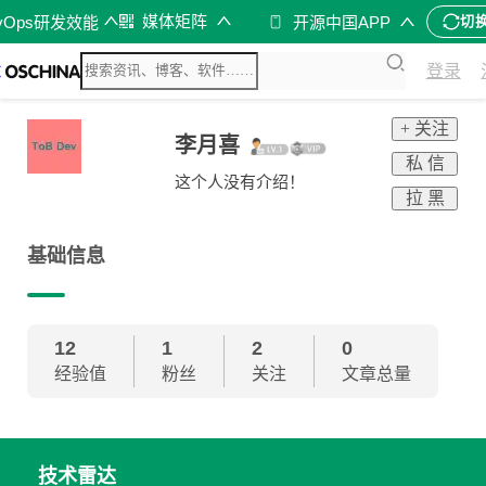
媒体矩阵
vOps研发效能
开源中国APP
切
登录
+ 关注
李月喜
私 信
这个人没有介绍！
拉 黑
基础信息
12
1
2
0
经验值
粉丝
关注
文章总量
技术雷达