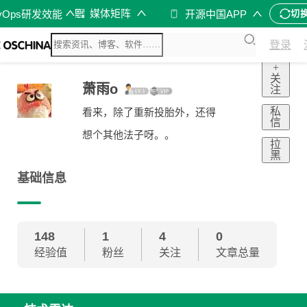
媒体矩阵
vOps研发效能
开源中国APP
切
登录
+
关
萧雨o
注
私
看来，除了重新投胎外，还得
信
想个其他法子呀。。
拉
黑
基础信息
148
1
4
0
经验值
粉丝
关注
文章总量