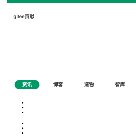
gitee贡献
资讯
博客
造物
智库