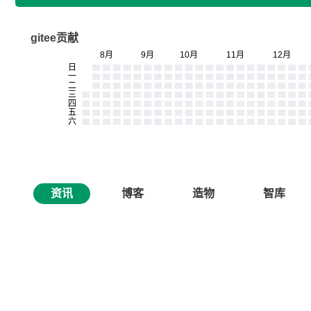
gitee贡献
资讯
博客
造物
智库