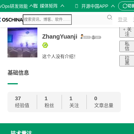
媒体矩阵
evOps研发效能
开源中国APP
切
登录
+ 关
注
ZhangYuanji
私
信
这个人没有介绍！
拉
黑
基础信息
37
1
1
0
经验值
粉丝
关注
文章总量
技术雷达