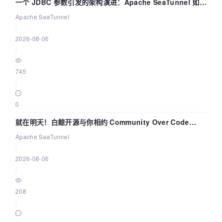
一个 JDBC 参数引发的架构演进：Apache SeaTunnel 如何
解决数据同步中的“定时 Flush”难题
Apache SeaTunnel
|
2026-08-06
|
745
|
0
就在明天！白鲸开源与你相约 Community Over Code
Asia 2026 主题演讲！
Apache SeaTunnel
|
2026-08-06
|
208
|