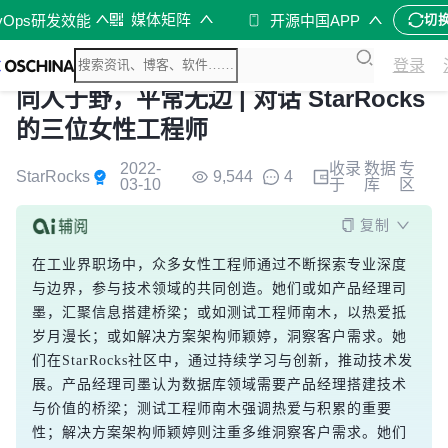
媒体矩阵
vOps研发效能
开源中国APP
切
登录
同人于野，平常无边 | 对话 StarRocks
的三位女性工程师
2022-
收录
数据
专
StarRocks
9,544
4
03-10
于
库
区
复制
在工业界职场中，众多女性工程师通过不断探索专业深度
与边界，参与技术领域的共同创造。她们或如产品经理司
墨，汇聚信息搭建桥梁；或如测试工程师南木，以热爱抵
岁月漫长；或如解决方案架构师颖婷，洞察客户需求。她
们在StarRocks社区中，通过持续学习与创新，推动技术发
展。产品经理司墨认为数据库领域需要产品经理搭建技术
与价值的桥梁；测试工程师南木强调热爱与积累的重要
性；解决方案架构师颖婷则注重多维洞察客户需求。她们