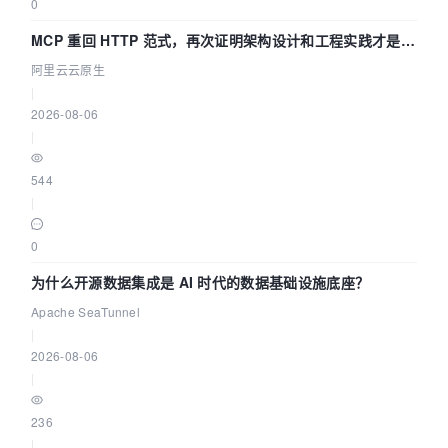
0
MCP 重回 HTTP 范式，再次证明架构设计和工程实践才是稀
缺资源
阿里云云原生
|
2026-08-06
|
544
|
0
为什么开源数据集成是 AI 时代的数据基础设施底座？
Apache SeaTunnel
|
2026-08-06
|
236
|