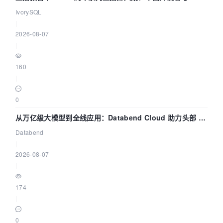
核——我们改得动吗？我们贡献了什么？
IvorySQL
|
2026-08-07
|
160
|
0
从万亿级大模型到全线应用：Databend Cloud 助力头部 AI
企业构建全链路 Trace 数据管道
Databend
|
2026-08-07
|
174
|
0