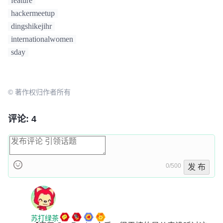
feature
hackermeetup
dingshikejihr
internationalwomen
sday
© 著作权归作者所有
评论: 4
0/500
发 布
苏打绿茶