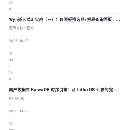
0
Wyn嵌入式BI实战（三）：仪表板筛选器+报表查询面板，参
数联动全闭环
葡萄城技术团队
|
2026-08-07
|
99
|
0
国产数据库 KaiwuDB 时序引擎：从 InfluxDB 迁移的完整
技术路径
KaiwuDB
|
2026-08-07
|
293