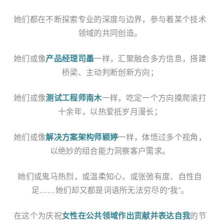
她们都在不断探索专业的深度与边界，参与着某个技术
领域的共同创造。
她们或像
产品经理司墨
一样，汇聚融合多方信息，搭建
桥梁、主动判断创新方向；
她们或像
测试工程师南木
一样，吃定一个方向摸爬滚打
十余年，以热爱抵岁月漫长；
她们或像
解决方案架构师颖婷
一样，体悟过多个视角，
以绝妙的组合能力洞察客户需求。
她们或鬼马热烈，或温柔知心，或张弛有度、自性自
足……她们却又都是词语所无法穷尽的“我”。
在这个为庆祝
女性在公共领域作出贡献并表达自我
的节