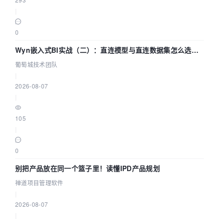
|
0
Wyn嵌入式BI实战（二）：直连模型与直连数据集怎么选，
参数为什么不生效？| 葡萄城技术团队
葡萄城技术团队
|
2026-08-07
|
105
|
0
别把产品放在同一个篮子里！读懂IPD产品规划
禅道项目管理软件
|
2026-08-07
|