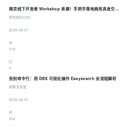
南京线下开发者 Workshop 来袭！手把手落地商用具身交互
智能 Agent 应用
哈哈欧尼OSC
|
2026-08-07
|
218
|
0
告别命令行：用 DBX 可视化操作 Easysearch 全流程解析
极限实验室
|
2026-08-07
|
334
|