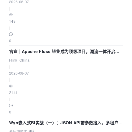
2026-08-07
|
149
|
0
官宣｜Apache Fluss 毕业成为顶级项目，湖流一体开启
Agentic Lake 全面实时化时代
Flink_China
|
2026-08-07
|
2141
|
0
Wyn嵌入式BI实战（一）：JSON API带参数接入，多租户数
据源配置指南 | 葡萄城技术团队
葡萄城技术团队