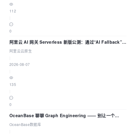
112
|
0
阿里云 AI 网关 Serverless 新版公测：通过“AI Fallback”与
拓扑可视化构建 AI 流量治理底座
阿里云云原生
|
2026-08-07
|
135
|
0
OceanBase 聊聊 Graph Engineering —— 别让一个
Agent 既当运动员又
OceanBase数据库
|