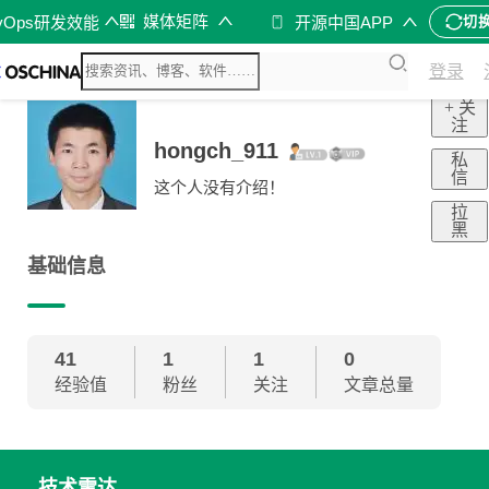
媒体矩阵
vOps研发效能
开源中国APP
切
登录
+ 关
注
hongch_911
私
信
这个人没有介绍！
拉
黑
基础信息
41
1
1
0
经验值
粉丝
关注
文章总量
技术雷达