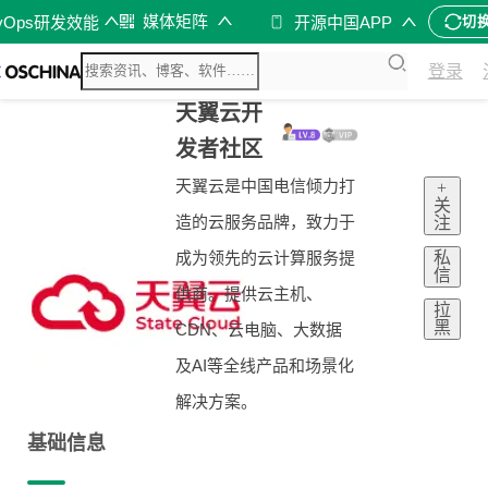
媒体矩阵
vOps研发效能
开源中国APP
切
登录
天翼云开
发者社区
天翼云是中国电信倾力打
+
关
造的云服务品牌，致力于
注
私
成为领先的云计算服务提
信
供商。提供云主机、
拉
黑
CDN、云电脑、大数据
及AI等全线产品和场景化
解决方案。
基础信息