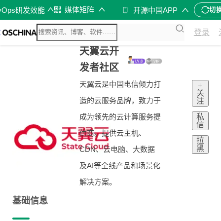
媒体矩阵
vOps研发效能
开源中国APP
切
登录
天翼云开
发者社区
天翼云是中国电信倾力打
+
关
造的云服务品牌，致力于
注
私
成为领先的云计算服务提
信
供商。提供云主机、
拉
黑
CDN、云电脑、大数据
及AI等全线产品和场景化
解决方案。
基础信息