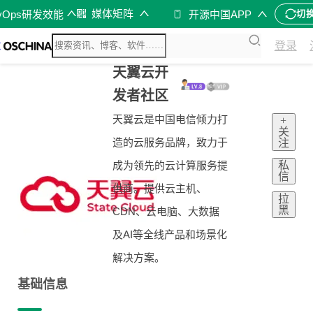
媒体矩阵
vOps研发效能
开源中国APP
切
登录
天翼云开
发者社区
天翼云是中国电信倾力打
+
关
造的云服务品牌，致力于
注
私
成为领先的云计算服务提
信
供商。提供云主机、
拉
黑
CDN、云电脑、大数据
及AI等全线产品和场景化
解决方案。
基础信息