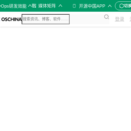
媒体矩阵
vOps研发效能
开源中国APP
切
登录