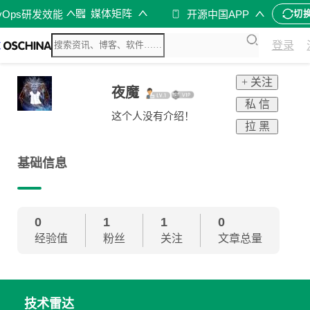
媒体矩阵
vOps研发效能
开源中国APP
切
登录
+ 关注
夜魔
私 信
这个人没有介绍！
拉 黑
基础信息
0
1
1
0
经验值
粉丝
关注
文章总量
技术雷达