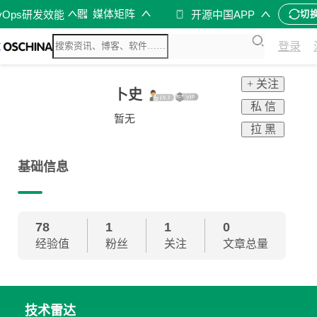
媒体矩阵
vOps研发效能
开源中国APP
切
登录
+ 关注
卜史
私 信
暂无
拉 黑
基础信息
78
1
1
0
经验值
粉丝
关注
文章总量
技术雷达