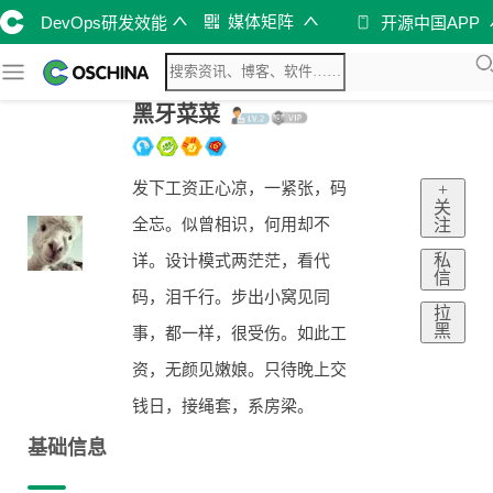
媒体矩阵
DevOps研发效能
开源中国APP
黑牙菜菜
发下工资正心凉，一紧张，码
+
关
全忘。似曾相识，何用却不
注
私
详。设计模式两茫茫，看代
信
码，泪千行。步出小窝见同
拉
黑
事，都一样，很受伤。如此工
资，无颜见嫩娘。只待晚上交
钱日，接绳套，系房梁。
基础信息