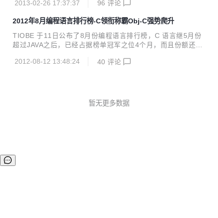
2013-02-26 17:37:37
96
评论
有微软的签名将不能运行在Windows 8认证机器上（除非关闭
Secure Boot）。 Red Hat采 用了一个妥协的方法：让其引导
2012年8月编程语言排行榜-C领衔称霸Obj-C强势爬升
程序获得微软的签名。但一个新问题是微软只签名PE二进制文
件。因此开发者选择将X.509证书封装到 PE二进制文件，但
TIOBE 于11日公布了8月份编程语言排行榜，C 语言继5月份
内核需要能读取PE二进制，在所有内核空间验证签名，提取X.
超过JAVA之后，已经占据榜单冠军之位4个月，而且份额还在
509证书。内核现有的X.509解析器已经十分混乱，Red Hat又
继续再增加，展现出长期称霸的冠军像 。JAVA、C++的份额
把问题复杂化了，结果就是Linus...
2012-08-12 13:48:24
40
评论
持续下滑，OBJECT-C 稳步上升，代表 IOS开发方兴未艾。P
HP上个月下滑到第七位，这个月又回到第六位，与第七位的V
B显得比较胶着。其他语言变化不大。 Object-C 占据探花位
置已经第二个月，而且还在上升，代表iOS开发方兴未艾。软
件开发经历了从C/S形式到B/S形式的转变，现在正在经历向移
暂无更多数据
动端转移的趋势。包括Object-C、Android等越来越红火。 而
C++的份额持续下滑，C++跨平台开发库Qt于...