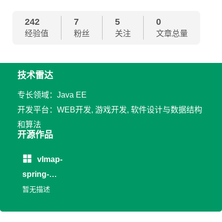
242
7
5
0
经验值
粉丝
关注
文章总量
技术雷达
专长领域：Java EE
开发平台：WEB开发, 游戏开发, 软件设计与数据结构
和算法
开源作品
vlmap-
spring-
loadbalancer
暂无描述