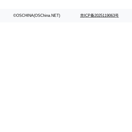
©OSCHINA(OSChina.NET)
京ICP备2025119063号