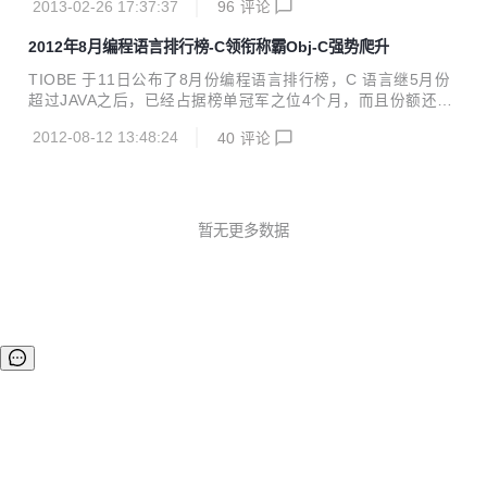
2013-02-26 17:37:37
96
评论
有微软的签名将不能运行在Windows 8认证机器上（除非关闭
Secure Boot）。 Red Hat采 用了一个妥协的方法：让其引导
2012年8月编程语言排行榜-C领衔称霸Obj-C强势爬升
程序获得微软的签名。但一个新问题是微软只签名PE二进制文
件。因此开发者选择将X.509证书封装到 PE二进制文件，但
TIOBE 于11日公布了8月份编程语言排行榜，C 语言继5月份
内核需要能读取PE二进制，在所有内核空间验证签名，提取X.
超过JAVA之后，已经占据榜单冠军之位4个月，而且份额还在
509证书。内核现有的X.509解析器已经十分混乱，Red Hat又
继续再增加，展现出长期称霸的冠军像 。JAVA、C++的份额
把问题复杂化了，结果就是Linus...
2012-08-12 13:48:24
40
评论
持续下滑，OBJECT-C 稳步上升，代表 IOS开发方兴未艾。P
HP上个月下滑到第七位，这个月又回到第六位，与第七位的V
B显得比较胶着。其他语言变化不大。 Object-C 占据探花位
置已经第二个月，而且还在上升，代表iOS开发方兴未艾。软
件开发经历了从C/S形式到B/S形式的转变，现在正在经历向移
暂无更多数据
动端转移的趋势。包括Object-C、Android等越来越红火。 而
C++的份额持续下滑，C++跨平台开发库Qt于...