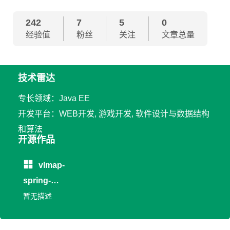
242
7
5
0
经验值
粉丝
关注
文章总量
技术雷达
专长领域：Java EE
开发平台：WEB开发, 游戏开发, 软件设计与数据结构
和算法
开源作品
vlmap-
spring-
loadbalancer
暂无描述