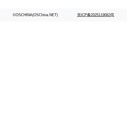
©OSCHINA(OSChina.NET)
京ICP备2025119063号