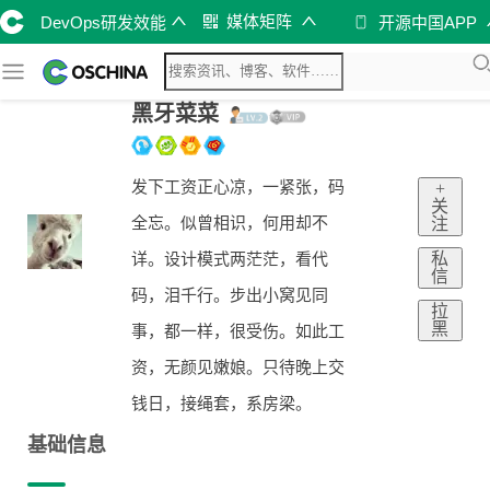
媒体矩阵
DevOps研发效能
开源中国APP
黑牙菜菜
发下工资正心凉，一紧张，码
+
关
全忘。似曾相识，何用却不
注
私
详。设计模式两茫茫，看代
信
码，泪千行。步出小窝见同
拉
黑
事，都一样，很受伤。如此工
资，无颜见嫩娘。只待晚上交
钱日，接绳套，系房梁。
基础信息