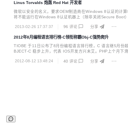
Linus Torvalds 炮轰 Red Hat 开发者
微软以安全的名义，要求OEM制造商在Windows 8认证的计算
将不能运行在Windows 8认证机器上（除非关闭Secure 
X.509证书封装到 PE二进制文件，但内核需要能读取PE二进制
2013-02-26 17:37:37
96
评论
分享
s...
2012年8月编程语言排行榜-C领衔称霸Obj-C强势爬升
TIOBE 于11日公布了8月份编程语言排行榜，C 语言继5月
BJECT-C 稳步上升，代表 IOS开发方兴未艾。PHP上个
在上升，代表iOS开发方兴未艾。软件开发经历了从C/S形式到B/
2012-08-12 13:48:24
40
评论
分享
发库Qt于...