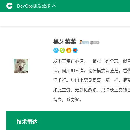
DevOps研发效能
黑牙菜菜
发下工资正心凉，一紧张，码全忘。似
识，何用却不详。设计模式两茫茫，看
泪千行。步出小窝见同事，都一样，很
如此工资，无颜见嫩娘。只待晚上交钱
绳套，系房梁。
技术雷达