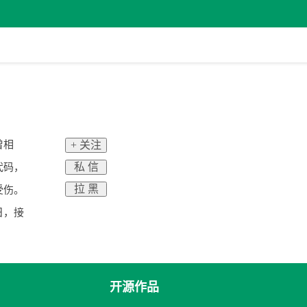
曾相
+ 关注
私 信
代码，
拉 黑
受伤。
日，接
开源作品