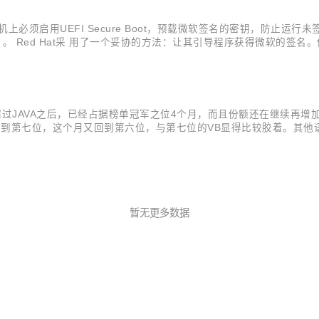
机上必须启用UEFI Secure Boot，预载微软签名的密钥，防止运
Boot）。 Red Hat采 用了一个妥协的方法：让其引导程序获得微软
，在所有内核空间验证签名，提取X.509证书。内核现有的X.509解析器
份超过JAVA之后，已经占据榜单冠军之位4个月，而且份额还在继续再增
月下滑到第七位，这个月又回到第六位，与第七位的VB显得比较胶着。其他语
S形式的转变，现在正在经历向移动端转移的趋势。包括Object-C、An
暂无更多数据