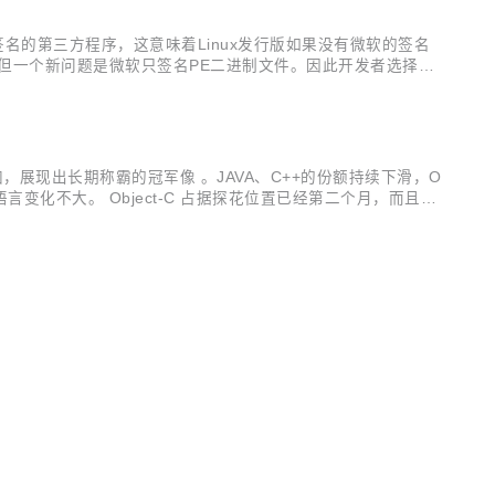
行未签名的第三方程序，这意味着Linux发行版如果没有微软的签名
的签名。但一个新问题是微软只签名PE二进制文件。因此开发者选择将
已经十分混乱，Red Hat又把问题复杂化了，结果就是Linu
加，展现出长期称霸的冠军像 。JAVA、C++的份额持续下滑，O
言变化不大。 Object-C 占据探花位置已经第二个月，而且还
droid等越来越红火。 而C++的份额持续下滑，C++跨平台开