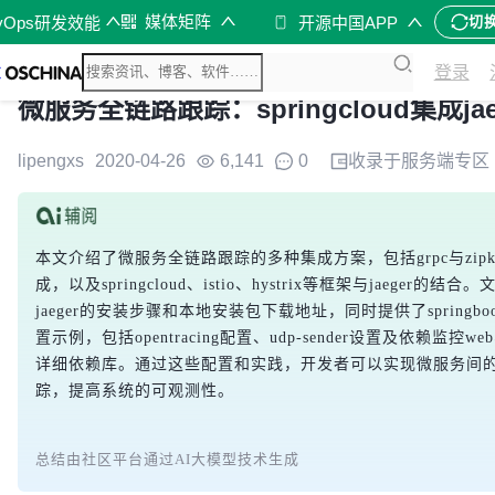
媒体矩阵
vOps研发效能
开源中国APP
切
登录
微服务全链路跟踪：springcloud集成jae
lipengxs
2020-04-26
6,141
0
收录于
服务端
专区
本文介绍了微服务全链路跟踪的多种集成方案，包括grpc与zipkin
成，以及springcloud、istio、hystrix等框架与jaeger的结
jaeger的安装步骤和本地安装包下载地址，同时提供了springboot
置示例，包括opentracing配置、udp-sender设置及依赖监控web、
详细依赖库。通过这些配置和实践，开发者可以实现微服务间
踪，提高系统的可观测性。
总结由社区平台通过AI大模型技术生成