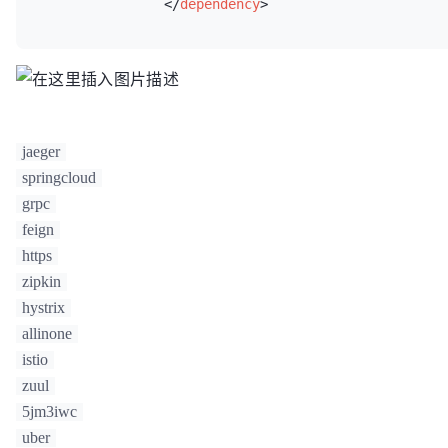
</
dependency
>
jaeger
springcloud
grpc
feign
https
zipkin
hystrix
allinone
istio
zuul
5jm3iwc
uber