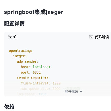
springboot集成jaeger
配置详情
Yaml
代码解读
opentracing:
jaeger:
udp-sender:
host:
localhost
port:
6831
remote-reporter:
flush-interval:
1000
max-queue-size:
5000
//队列长度
展开代码
▼
log-spans:
true
probabilistic-sampler:
依赖
sampling-rate:
1
//采样频率，1表示100%