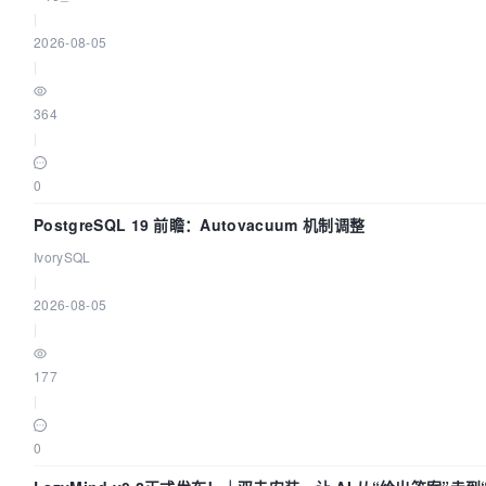
|
2026-08-05
|
364
|
0
PostgreSQL 19 前瞻：Autovacuum 机制调整
IvorySQL
|
2026-08-05
|
177
|
0