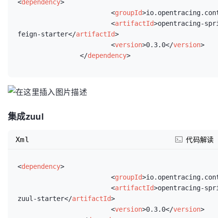
<
dependency
>
<
groupId
>
io.opentracing.con
<
artifactId
>
opentracing-spr
feign-starter
</
artifactId
>
<
version
>
0.3.0
</
version
>
</
dependency
>
集成zuul
Xml
代码解读
<
dependency
>
<
groupId
>
io.opentracing.con
<
artifactId
>
opentracing-spr
zuul-starter
</
artifactId
>
<
version
>
0.3.0
</
version
>