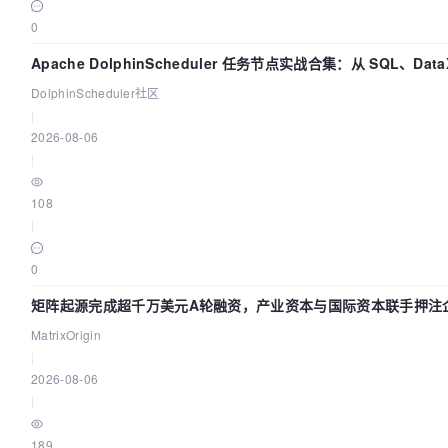
0
Apache DolphinScheduler 任务节点实战合集：从 SQL、DataX
Flink 一次配置全打通
DolphinScheduler社区
|
2026-08-06
|
108
|
0
矩阵起源完成超千万美元A轮融资，产业资本与国际资本联手押注企
赛道
MatrixOrigin
|
2026-08-06
|
189