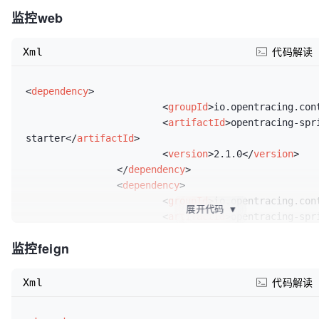
监控web
Xml
代码解读
<
dependency
>
<
groupId
>
io.opentracing.con
<
artifactId
>
opentracing-spr
starter
</
artifactId
>
<
version
>
2.1.0
</
version
>
</
dependency
>
<
dependency
>
<
groupId
>
io.opentracing.con
展开代码
▼
<
artifactId
>
opentracing-spr
starter
</
artifactId
>
监控feign
<
version
>
2.0.0
</
version
>
</
dependency
>
Xml
代码解读