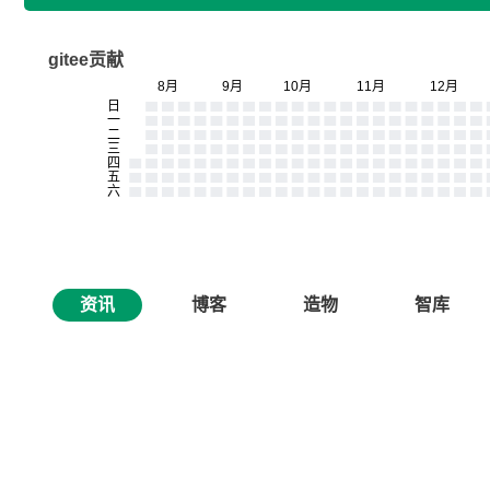
gitee贡献
资讯
博客
造物
智库