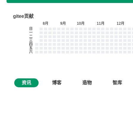
gitee贡献
资讯
博客
造物
智库