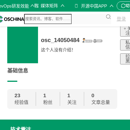
媒体矩阵
evOps研发效能
开源中国APP
切
登录
+ 
osc_14050484
这个人没有介绍！
基础信息
23
1
1
0
经验值
粉丝
关注
文章总量
技术雷达