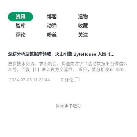
资讯
博客
造物
智库
动弹
收藏
评论
粉丝
关注
深耕分析型数据库领域，火山引擎 ByteHouse 入围《20
24 爱分析数据库厂商全景报告》
更多技术交流、求职机会，欢迎关注字节跳动数据平台微信公
众号，回复【1】进入官方交流群。 近日，爱分析发布《2024
爱分析·数据库厂商全景报告》，报告中爱分析将数据市场从
2024-07-08 11:22:44
0
评论
上至下划分为数据库服务、数据库运维管理产品、数据库产品
三层，其中数据库产品又包括事务型关系数据库、混合型关系
数据库等。凭借完备的产品能力、领先的技术水平及持续扩大
的用户规模，火山引擎VeDI旗下的云原生数据库ByteHouse作
为行业典型代表，入选分析型数据库、云原生数据库两个细分
暂无更多数据
领域。 现如今，企业正加速走向数字化、智能化，对数据的应
用也提出了全新要求，特别是在数据实时分析、实时部署方面
的诉求更加强烈，而云数据仓库为用户实现云...