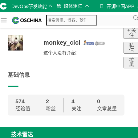
媒体矩阵
DevOps研发效能
开源中国APP
+ 关
注
monkey_cici
私
信
这个人没有介绍！
拉
黑
基础信息
574
2
4
0
经验值
粉丝
关注
文章总量
技术雷达