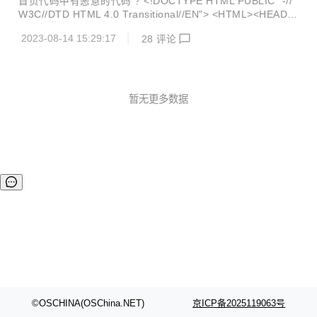
首页代码中有恶意的代码 ? <!DOCTYPE HTML PUBLIC "-//
W3C//DTD HTML 4.0 Transitional//EN"> <HTML><HEAD>
<META http-equiv="CONTENT-TYPE" content="TEXT/HT
2023-08-14 15:29:17
28
评论
ML; CHARSET=UTF-8"> <LINK href="/style.css" rel="style
sheet" type="text/css"> <TITLE>7-Zip</TITLE> <META na
me="keywords" content=", archiver, compression, zip, b...
暂无更多数据
©OSCHINA(OSChina.NET)
京ICP备2025119063号