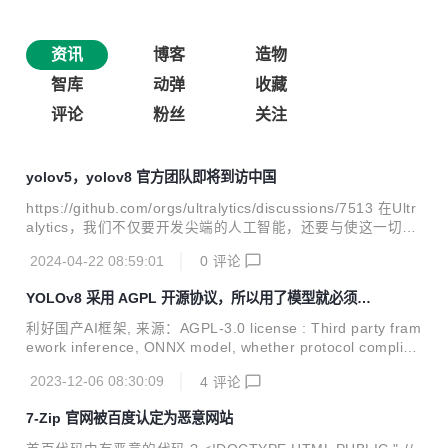
资讯
博客
造物
智库
动弹
收藏
评论
粉丝
关注
yolov5，yolov8 官方团队即将到访中国
https://github.com/orgs/ultralytics/discussions/7513 在Ultr
alytics，我们不仅要开发尖端的人工智能，还要与使这一切成
为现实的社区建立联系。这就是为什么我们非常高兴地宣布，
2024-04-22 08:59:01
0
评论
我们计划在中国举行一次聚会，我们希望您帮助我们选择完美
的地点！ :point_down: 为您的城市投票或在评论中提出新建
YOLOv8 采用 AGPL 开源协议，所以用了模型就必须开
议。 深圳——科技中心！ 北京——熙熙攘攘的首都！ 上海
源？
——充满活力的大都市！
利好国产AI框架, 来源：AGPL-3.0 license : Third party fram
ework inference, ONNX model, whether protocol complian
ce is required · Issue #6789 · ultralytics/ultralytics (github.
2023-12-06 08:30:09
4
评论
com) yolov5,yolov8,用了模型就必须开源, 采用AGPL-3.0 开
源协议, 调用了pt模型 或者 转换后的onnx模型, 项目都必须要
7-Zip 官网被百度认定为恶意网站
开源, 否则要购买企业许可证, 虽然国内环境大家都懂， 但是
现在火爆的yolo检测，要慎重, 毕竟你在训练的时候，他们...