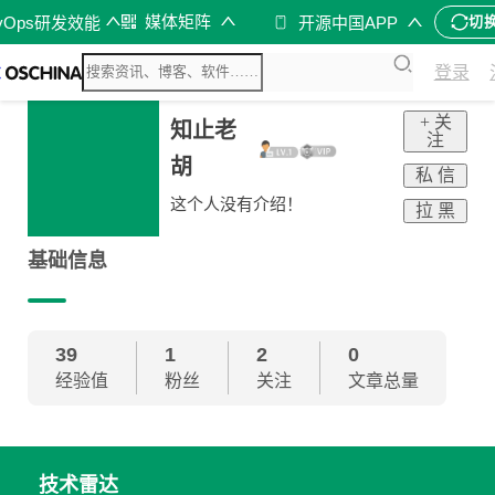
媒体矩阵
vOps研发效能
开源中国APP
切
登录
+ 关
知止老
注
胡
私 信
这个人没有介绍！
拉 黑
基础信息
39
1
2
0
经验值
粉丝
关注
文章总量
技术雷达