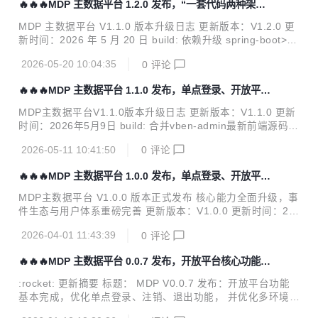
🔥🔥🔥MDP 主数据平台 1.2.0 发布，“一套代码两种架构”
ashCode 注解，优化对象比对逻辑 集成基于注解的数据权限
上线
过滤能力，轻量化实现数据权限控制 新增 Groovy 脚本执行安
MDP 主数据平台 V1.1.0 版本升级日志 更新版本：V1.2.0 更
全检测机制，强化系统安全防护能力 :wrench: 架构与工程重
新时间：2026 年 5 月 20 日 build: 依赖升级 spring-boot>3.
构优化 Maven 构建优化...
5.14 spring-cloud-dependencies.version>2025.0.2 nacos.
2026-05-20 10:04:35
0
评论
version>3.2.1 dubbo.version>3.3.6 spring-boot-admin.ver
sion>3.5.9 sa-token.version>1.45.0 mybatis-spring.versio
🔥🔥🔥MDP 主数据平台 1.1.0 发布，单点登录、开放平
n>3.0.5 mybatis-flex.version>1.11.7 oshi.version>7.1...
台、管理中心应有尽有
MDP主数据平台V1.1.0版本升级日志 更新版本：V1.1.0 更新
时间：2026年5月9日 build: 合并vben-admin最新前端源码 b
uild: 调整boot-server端口号为23455，boot-server端口号为
2026-05-11 10:41:50
0
评论
23457，sop-gateway-server端口号为23456 feat: 新增独立
的worker-server服务，负责对外API接口 和 定时任务执行器
🔥🔥🔥MDP 主数据平台 1.0.0 发布，单点登录、开放平
（简化boot-server职责） feat: 集成power-job feat: controll
台、管理中心应有尽有
er 层 重命名为 web层 feat: worker-server 支持通过配置文
MDP主数据平台 V1.0.0 版本正式发布 核心能力全面升级，事
件启用或禁用 du...
件生态与用户体系重磅完善 更新版本：V1.0.0 更新时间：20
26年04月01日 项目地址： https://github.com/henhen6/mdp
2026-04-01 11:43:39
0
评论
https://gitcode.com/henhen6/mdp https://gitee.com/henhe
n6/mdp :sparkles: 功能新增 & 能力增强 开发者中心：统一维
🔥🔥🔥MDP 主数据平台 0.0.7 发布，开放平台核心功能完
护按钮权限编码，支持前端按钮权限配置，权限管控更规范 开
成，优化单点登录、注销、退出功能
发者中心：上线事件管理全功能体系，包含事件增删改查、应
:rocket: 更新摘要 标题： MDP V0.0.7 发布：开放平台功能
用订阅、事件触发及日志全流程 开发者中心：组织、用户相关
基本完成，优化单点登录、注销、退出功能， 并优化多环境适
操作实时触发事件并广播...
配 简介： 核心增加了完整的开放平台网关及 API 服务，支持