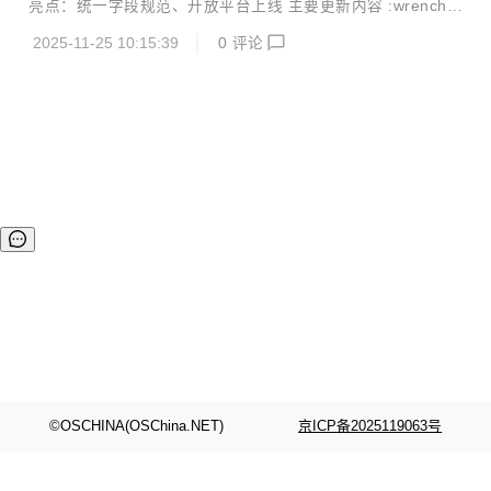
亮点：统一字段规范、开放平台上线 主要更新内容 :wrench:
化岗位管理效率； 字典展示优化：字典项表格名称列采用 Tag
控制台(console)重构 字段统一规范化 将所有模块中的 applic
标签展示...
2025-11-25 10:15:39
0
评论
ationId 字段统一重命名为 appId 更新相关接口参数名称及实
现逻辑，确保命名一致性 配置优化 调整服务端口号从 11000
改为 7800 优化OAuth2相关数据加载和服务调用参数 更新文
件对象类型常量命名以匹配新规范 :rocket: 开放平台第一版上
线 开放平台的推出，包含以下核心功能： 应用管理 第三方应
用申请和管理流程 应用密钥全生命周期管理 完整的应用审批
机制 接口...
©OSCHINA(OSChina.NET)
京ICP备2025119063号