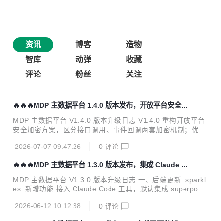
资讯
博客
造物
智库
动弹
收藏
评论
粉丝
关注
🔥🔥🔥MDP 主数据平台 1.4.0 版本发布，开放平台安全加
密体系全面重构升级
MDP 主数据平台 V1.4.0 版本升级日志 V1.4.0 重构开放平台
安全加密方案，区分接口调用、事件回调两套加密机制；优化
单点登录、日志打印、前端组件、SDK 能力，清理废弃 RSA
2026-07-07 09:47:26
0
评论
逻辑，统一全平台字段、日志规范。 一、核心安全架构重构
（开放平台） 1. 开放平台接口调用鉴权改造 旧逻辑 平台存储
🔥🔥🔥MDP 主数据平台 1.3.0 版本发布，集成 Claude C
应用公私钥，应用私钥签名请求参数，MDP 使用存储公钥完
ode
成验签。 新逻辑 仅存储应用公钥，私钥由应用方自行保管；
MDP 主数据平台 V1.3.0 版本升级日志 一、后端更新 :sparkl
新增accessToken.get接口获取凭证，常规接口仅凭accessTo
es: 新增功能 接入 Claude Code 工具，默认集成 superpowe
ken鉴权； 高敏感接口保留 RSA 公私钥签名验签双重校验；
rs、openspec、codegraph 等实用技能，提升研发编码效率
接口调用新增 IP 白名单访问控制。 2...
2026-06-12 10:12:38
0
评论
新增 md-json-starter 模块，拆分优化 md-boot 模块职责，
实现模块职责单一化 为业务 DTO 类统一添加 @EqualsAndH