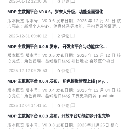
2026-01-12 12:30:36
0
评论
多场景事件订阅与接口调用；深度重构 Sa-Token 源码以支持
“一个sso服务端对接多个sso客户端”的架构；同时引入四种环
MDP 主数据平台 V0.0.6，岁末大升级，功能全面强化
境变量模式，实现了依赖项的精细化控制与最小化引入。 项目
地址： https://github.com/henhen6/mdp https://gitcode.co
版本概览 版本号：V0.0.6 发布日期：2025 年 12 月 31 日 核
m/henhen6/mdp https://gitee.com/henhen6/mdp :memo:
心亮点：新增个人中心、消息体系等功能，重构登录验证逻
详细变更日志 :...
辑。 项目地址 喜欢这个项目的同学，可以点个 star 支持一下
2025-12-31 09:40:12
2
评论
哦。 :wave::wave::wave: https://github.com/henhen6/mdp
https://gitcode.com/henhen6/mdp https://gitee.com/henhe
MDP 主数据平台 0.0.5 发布， 开发者平台与功能优化全
n6/mdp 主要更新内容 1. Build 依赖更新 sms4j 3.3.5 aiedito
面落地
r 1.0.13 vue-codemirror 6.1.1 @codemirror/lang-h...
版本概览 版本号：V0.0.5 发布日期：2025 年 12 月 12 日 核
心亮点：角色管理、基础组件优化 项目地址 喜欢这个项目的
同学，可以点个star支持一下哦。 :wave::wave::wave: http
2025-12-12 09:25:53
0
评论
s://github.com/henhen6/mdp https://gitcode.com/henhen
6/mdp https://gitee.com/henhen6/mdp 主要更新内容 一、
MDP 主数据平台 0.0.4 发布， 角色模板管理上线 | MyBa
新增功能(Feat) 开放平台正式重命名为开发者平台； 开发者
tis-Flex 定制能力增强
平台新增应用申请、撤回、应用管理、文档查看等功能接口；
版本概览 版本号：V0.0.4 发布日期：2025 年 12 月 04 日 核
完成开发者平台独立前端项目开发，支持应用申请、应用管
心亮点：角色管理、基础组件优化 主要更新内容 :pushpin: 功
理、文档查看等核心...
能新增（Feat） 角色模板管理：新增角色模板管理功能，支
2025-12-04 14:41:51
0
评论
持模板权限回显、授权等核心操作，完善权限管控体系； 应用
审批功能：新增开放平台应用审批相关功能，丰富开放生态支
MDP 主数据平台 0.0.3 发布，开放平台功能初步开发完毕
持； 文件复制能力：实现文件复制功能，新增FileUploadCon
troller.copyFile接口，配套完善FileFacade、FileService层
版本概览 版本号：V0.0.3 发布日期：2025年11月25日 核心
实现； 岗位管理扩展：新增岗位状态修改及批量查询接口，优