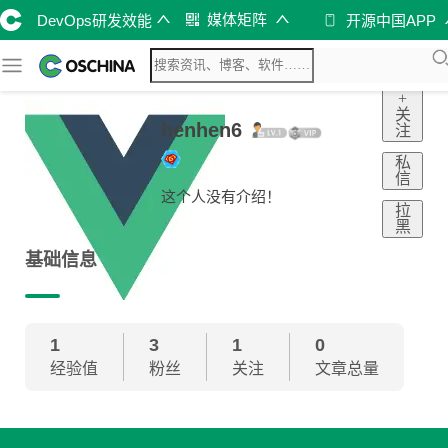
媒体矩阵
DevOps研发效能
开源中国APP
+
关
henhen6
注
私
信
这个人没有介绍！
拉
黑
基础信息
1
3
1
0
经验值
粉丝
关注
文章总量