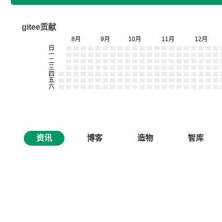
gitee贡献
资讯
博客
造物
智库