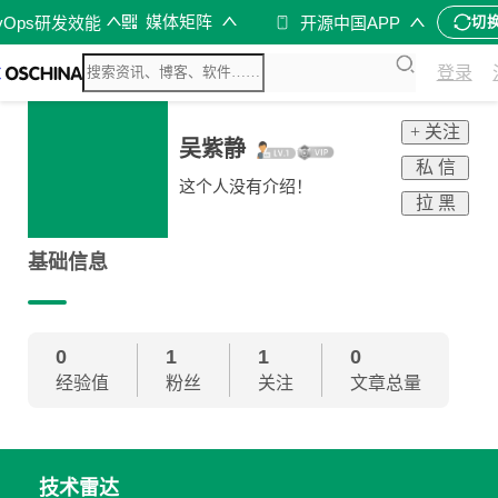
媒体矩阵
vOps研发效能
开源中国APP
切
登录
+ 关注
吴紫静
私 信
这个人没有介绍！
拉 黑
基础信息
0
1
1
0
经验值
粉丝
关注
文章总量
技术雷达