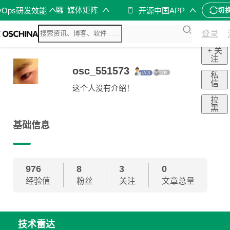
媒体矩阵
vOps研发效能
开源中国APP
切
登录
+ 关
注
osc_551573
私
信
这个人没有介绍！
拉
黑
基础信息
976
8
3
0
经验值
粉丝
关注
文章总量
技术雷达