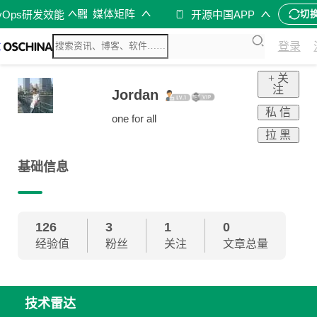
媒体矩阵
vOps研发效能
开源中国APP
切
登录
+ 关
注
Jordan
私 信
one for all
拉 黑
基础信息
126
3
1
0
经验值
粉丝
关注
文章总量
技术雷达