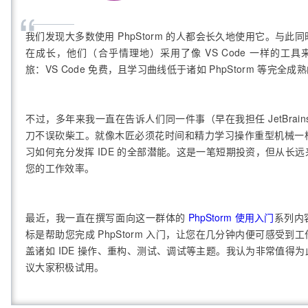
“
我们发现大多数使用 PhpStorm 的人都会长久地使用它。与此
在成长，他们（合乎情理地）采用了像 VS Code 一样的工
旅：VS Code 免费，且学习曲线低于诸如 PhpStorm 等完全成熟
不过，多年来我一直在告诉人们同一件事（早在我担任 JetBrai
刀不误砍柴工。就像木匠必须花时间和精力学习操作重型机械一
习如何充分发挥 IDE 的全部潜能。这是一笔短期投资，但从长
您的工作效率。
最近，我一直在撰写面向这一群体的
PhpStorm 使用入门
系列内
标是帮助您完成 PhpStorm 入门，让您在几分钟内便可感受到
盖诸如 IDE 操作、重构、测试、调试等主题。我认为非常值得
议大家积极试用。