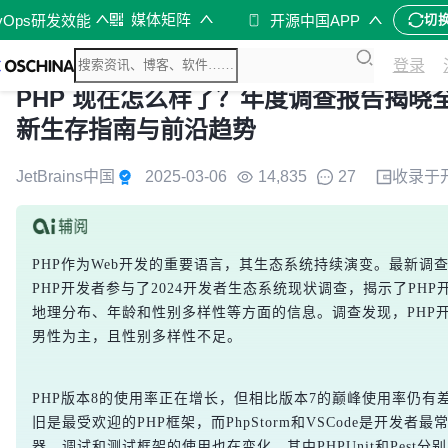
媒体矩阵
vOps研发效能
开源中国APP
切
登录
PHP 现在怎么样了？年度调查报告揭晓全球
新生存指南与前沿趋势
JetBrains中国
2025-03-06
14,835
27
收录于
PHP作为Web开发的重要语言，其生态系统持续演变。最新调查显
PHP开发者参与了2024开发者生态系统现状调查，揭示了PH
地理分布、年龄和性别多样性等方面的信息。调查发现，PHP
男性为主，且性别多样性不足。
PHP版本8的使用率正在增长，但相比版本7的巅峰使用率仍有差距。
旧是最受欢迎的PHP框架，而PhpStorm和VSCode是开发者最
器。调试和测试框架的使用也在变化，其中PHPUnit和Pest分