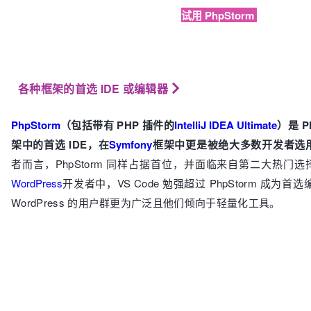
🔗
试用 PhpStorm
各种框架的首选 IDE 或编辑器
PhpStorm
（包括带有 PHP 插件的
IntelliJ IDEA Ultimate
）是 
架中的首选 IDE
，在
Symfony
框架中更是被绝大多数开发者选
者而言，PhpStorm 同样占据首位，并面临来自第二大热门选
WordPress
开发者中，VS Code 勉强超过 PhpStorm 成为
WordPress 的用户群更为广泛且他们倾向于轻量化工具。