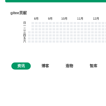
gitee贡献
资讯
博客
造物
智库