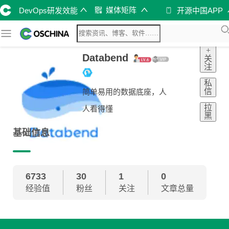
媒体矩阵
DevOps研发效能
开源中国APP
+
Databend
关
注
私
信
简单易用的数据底座，人
拉
人看得懂
黑
基础信息
6733
30
1
0
经验值
粉丝
关注
文章总量