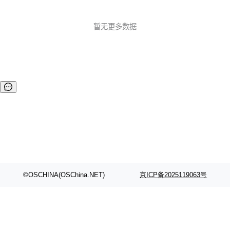
软件基金会名下。 这是 Databend 团队在开源社区的一个重
要里程碑，也是开源社区对 OpenDAL 的技术和理念的一次认
可和支持。 Apache 孵化器成立于 2002 年10月，为那些意图
暂无更多数据
成为 Apache ...
©OSCHINA(OSChina.NET)
京ICP备2025119063号