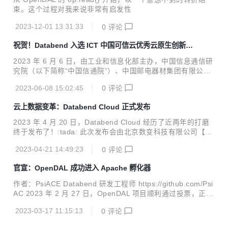
束。这个过程对我来说非常有启发性
2023-12-01 13:31:33
0
评论
祝贺！Databend 入选 ICT 中国可信云优秀云原生创新案
例
2023 年 6 月 6 日，由工业和信息化部主办，中国信息通信研
究院（以下简称“中国信通院”）、中国邮电器材集团有限公司
承办、创原会协办的“ ICT 中国· 2023 高层论坛-云原生产业
2023-06-08 15:02:45
0
评论
发展论坛”在北京召开。本届论坛以“云智原生新底座，数实融
合新征程”为主题，正式发布了可信云云原生评估、优秀案例
云上数据变革：Databend Cloud 正式发布
评选结果。其中 「新一代云原生数据仓库 Databend 」荣获
2023 年度云原生技术创新领航者-云原生技术创新案例。 Dat
2023 年 4 月 20 日，Databend Cloud 经历了近两年的打磨
abend 是一款开源、弹性、低成本，基于对象存储也可以做实
终于发布了！:tada: 此次发布会由北京数变科技有限公司【Da
时分析的新式数仓，具有即时扩缩容能力，能在数分钟内增加
tabend Labs】联合阿里云共同举办。Databend Cloud 借助
数百倍的算力，可以为企业提供了一个集中式的平台，用于存
2023-04-21 14:49:23
0
评论
于云原生数仓 Databend 实现了云简单易用的大数据分析场
储...
景。 以下内容来自 Databend 联合创始人-王吟、Databend
官宣：OpenDAL 成功进入 Apache 孵化器
Cloud 平台负责人-李亚舟以及阿里云智能资深产品运营专家-
蔡亮伟，在本次发布会上的分享总结。 :raising_hand: 本次发
作者：PsiACE Databend 研发工程师 https://github.com/Psi
布会分为三个部分： 第一部分：王吟，李亚舟分享：「 云上
AC 2023 年 2 月 27 日，OpenDAL 项目顺利通过投票，正式
数据变革， Databend Cloud 发布 」 ...
进入全球顶级开源软件基金会 —— Apache 软件基金会（AS
2023-03-17 11:15:13
0
评论
F）的孵化器（Incubator），成为 ASF 的一个孵化项目（po
dling）。在 3 月 15 日，OpenDAL项目正式移交到 Apache