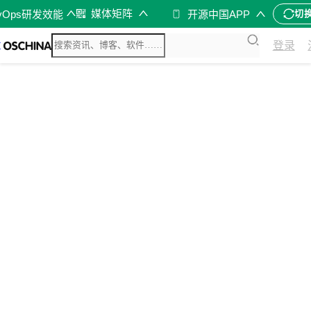
媒体矩阵
vOps研发效能
开源中国APP
切
登录