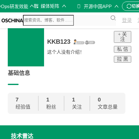
媒体矩阵
vOps研发效能
开源中国APP
切
登录
+ 关
注
KKB123
私 信
这个人没有介绍！
拉 黑
基础信息
7
1
1
0
经验值
粉丝
关注
文章总量
技术雷达