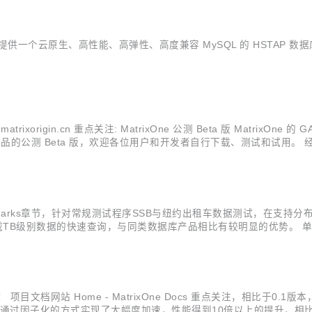
...
ne 旨在提供一个云原生、高性能、高弹性、高度兼容 MySQL 的 HST
s.matrixorigin.cn 重点关注: MatrixOne 公测 Beta 版 Matr
xOne 产品的公测 Beta 版，欢迎各位用户和开发者自行下载、测试和试用
求。同时，本迭代也初步补齐了 MatrixOne 核心架...
了Benchmarks章节，针对常规测试程序SSB与纽约出租车数据测试，
B级别数据的快速查询，与同类数据库产品相比有较明显的优势。 单机单表的SS
集群多表的SSB测试：大幅快于Clickhouse。由于Clickhouse集群多
 项目文档网站 Home - MatrixOne Docs 重点关注，相比于0.1
)引擎的基础上，通过因子化的方式实现了大幅度加速，性能得到10倍以上的提升，相