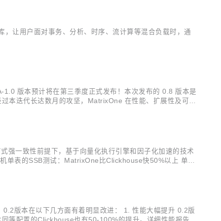
AP 数据库，让用户面对事务、分析、时序、流计算等混合负载时，通
ixOne 的 GA-1.0 版本预计将在第三季度正式发布！本次发布的 0.8 版本是
。 经过本迭代长达数月的攻坚，MatrixOne 在性能、扩展性及可用
在支持分布式强一致性前提下，基于向量化执行引擎和因子化加速的技术
B测试：MatrixOne比Clickhouse快50%以上 单机
表的能力有限，多表测试不详细展开对比。 ...
版本，0.2版本在以下几方面有着明显改进： 1. 性能大幅提升 0.2版
比同等配置的Clickhouse也有50-100%的提升。详细性能报告，