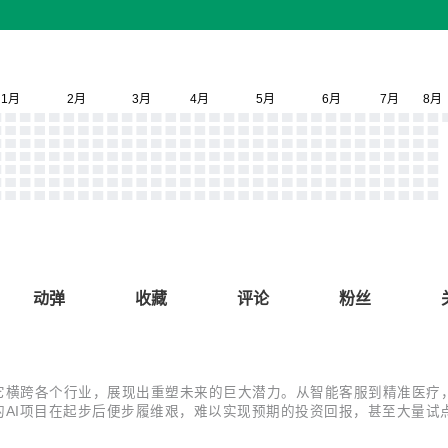
动弹
收藏
评论
粉丝
它横跨各个行业，展现出重塑未来的巨大潜力。从智能客服到精准医疗
的AI项目在起步后便步履维艰，难以实现预期的投资回报，甚至大量试点
沟？ 追根溯源，这一困境的核心往往直指AI的“食粮”——数据。数