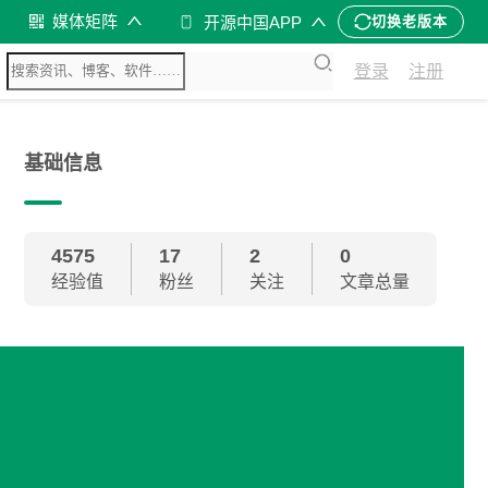
媒体矩阵
开源中国APP
切换老版本
登录
注册
基础信息
4575
17
2
0
经验值
粉丝
关注
文章总量