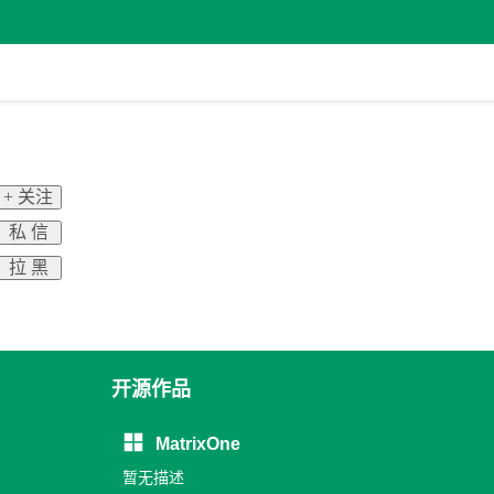
+ 关注
私 信
拉 黑
开源作品
MatrixOne
暂无描述