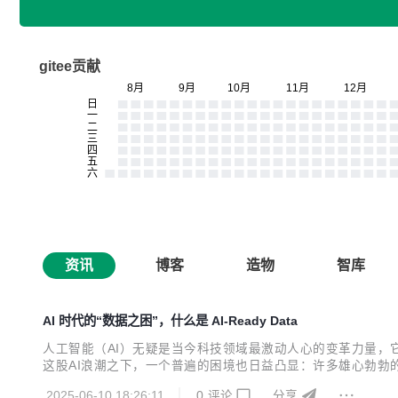
gitee贡献
资讯
博客
造物
智库
AI 时代的“数据之困”，什么是 AI-Ready Data
人工智能（AI）无疑是当今科技领域最激动人心的变革力量，
这股AI浪潮之下，一个普遍的困境也日益凸显：许多雄心勃勃
象，不禁让人深思：AI的理想与现实之间，究竟横亘着怎样的鸿
2025-06-10 18:26:11
0
评论
分享