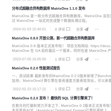
用于AI时，普遍面临着一系列严峻挑战： 数据质量参差不齐：不准
分布式超融合异构数据库 MatrixOne 1.1.0 发布
MatrixOne 是一款分布式超融合异构数据库，MatrixO
过 MatrixOne 一站式的完成整个数据处理过程。
2024-01-03 15:40:01
0
评论
分享
MatrixOne 0.8.0 开放公测，新一代超融合异构数据库
MatrixOne 0.8 版本正式发布啦！ 项目文档网站: https://doc
MatrixOne 在 GA 前的最后一个版本，同时也是 Matri
性上均得到了大幅提升，已基本达到了企业级数据库的部署和应用的要
2023-07-05 16:05:00
1
评论
分享
MatrixOne 0.2.0 性能测试报告
一、测试结果 最新发布的MatrixOne 0.2.0版本新增
加持，MatrixOne计算引擎在查询速度方面表现突出，可以承载T
多表的SSB测试：MatrixOne比Clickhouse快100%以上 
2022-02-23 15:17:22
1
评论
分享
MatrixOne 0.2.0 发布 ！最快的 SQL 计算引擎来了！
在数月的打磨和努力开发之下, MatrixOne 0.2版本正式发布啦！
本在原有AOE（Analytical Optimized Engine