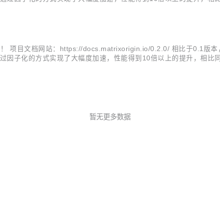
分布式能力 0.2版本完整实现了独特的分布式&强一致框架——MatrixCub...
文档网站：https://docs.matrixorigin.io/0.2.0/ 相比
引擎的基础上，通过因子化的方式实现了大幅度加速，性能得到10倍以上的提升，相比
框架——MatrixCube，现可以使用MatrixOne构建一个小型集群.
暂无更多数据