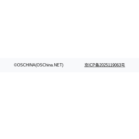
©OSCHINA(OSChina.NET)
京ICP备2025119063号