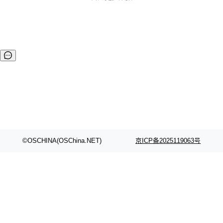
©OSCHINA(OSChina.NET)
京ICP备2025119063号