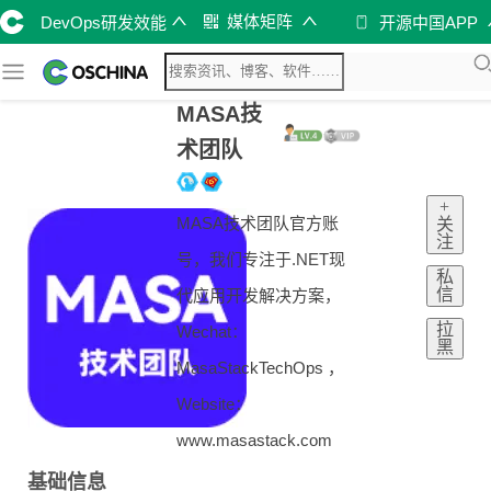
媒体矩阵
DevOps研发效能
开源中国APP
MASA技
术团队
+
MASA技术团队官方账
关
注
号，我们专注于.NET现
私
信
代应用开发解决方案，
拉
Wechat：
黑
MasaStackTechOps ，
Website：
www.masastack.com
基础信息