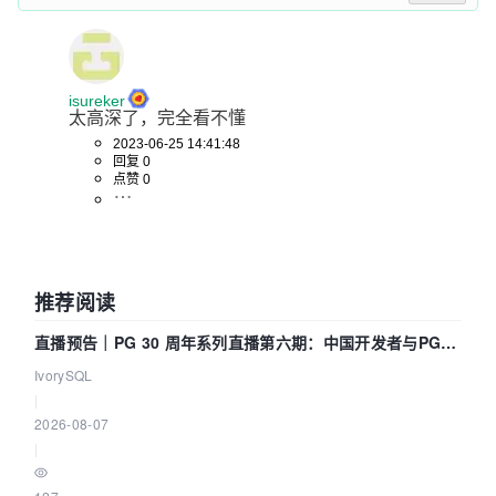
isureker
太高深了，完全看不懂
2023-06-25 14:41:48
回复 0
点赞 0
推荐阅读
直播预告｜PG 30 周年系列直播第六期：中国开发者与PG内
核——我们改得动吗？我们贡献了什么？
IvorySQL
|
2026-08-07
|