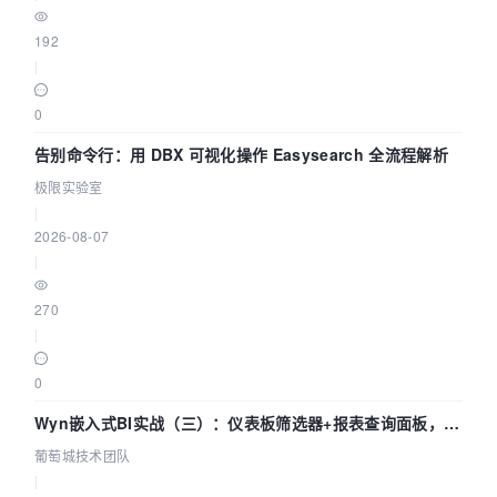
192
|
0
告别命令行：用 DBX 可视化操作 Easysearch 全流程解析
极限实验室
|
2026-08-07
|
270
|
0
Wyn嵌入式BI实战（三）：仪表板筛选器+报表查询面板，参
数联动全闭环
葡萄城技术团队
|