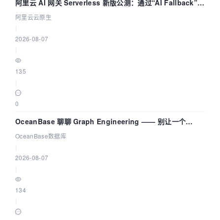
阿里云 AI 网关 Serverless 新版公测：通过“AI Fallback”与
拓扑可视化构建 AI 流量治理底座
阿里云云原生
|
2026-08-07
|
135
|
0
OceanBase 聊聊 Graph Engineering —— 别让一个
Agent 既当运动员又
OceanBase数据库
|
2026-08-07
|
134
|