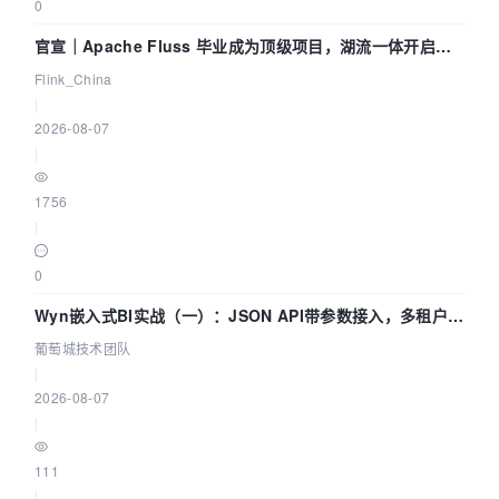
0
官宣｜Apache Fluss 毕业成为顶级项目，湖流一体开启
Agentic Lake 全面实时化时代
Flink_China
|
2026-08-07
|
1756
|
0
Wyn嵌入式BI实战（一）：JSON API带参数接入，多租户数
据源配置指南 | 葡萄城技术团队
葡萄城技术团队
|
2026-08-07
|
111
|