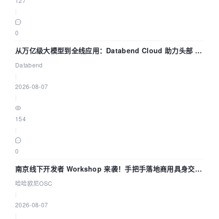
127
|
0
从万亿级大模型到全线应用：Databend Cloud 助力头部 AI
企业构建全链路 Trace 数据管道
Databend
|
2026-08-07
|
154
|
0
南京线下开发者 Workshop 来袭！手把手落地商用具身交互
智能 Agent 应用
哈哈欧尼OSC
|
2026-08-07
|