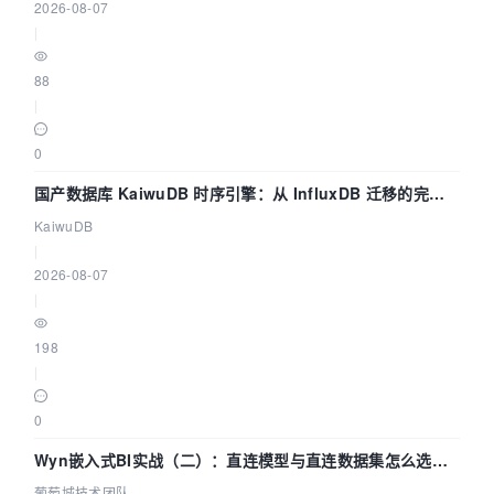
2026-08-07
|
88
|
0
国产数据库 KaiwuDB 时序引擎：从 InfluxDB 迁移的完整
技术路径
KaiwuDB
|
2026-08-07
|
198
|
0
Wyn嵌入式BI实战（二）：直连模型与直连数据集怎么选，
参数为什么不生效？| 葡萄城技术团队
葡萄城技术团队