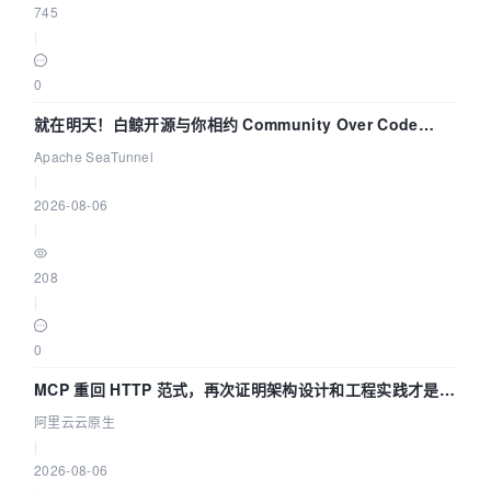
745
|
0
就在明天！白鲸开源与你相约 Community Over Code
Asia 2026 主题演讲！
Apache SeaTunnel
|
2026-08-06
|
208
|
0
MCP 重回 HTTP 范式，再次证明架构设计和工程实践才是稀
缺资源
阿里云云原生
|
2026-08-06