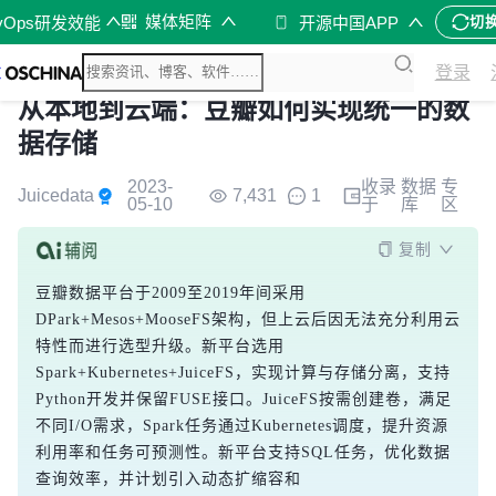
媒体矩阵
vOps研发效能
开源中国APP
切
登录
从本地到云端：豆瓣如何实现统一的数
据存储
2023-
收录
数据
专
Juicedata
7,431
1
05-10
于
库
区
复制
豆瓣数据平台于2009至2019年间采用
DPark+Mesos+MooseFS架构，但上云后因无法充分利用云
特性而进行选型升级。新平台选用
Spark+Kubernetes+JuiceFS，实现计算与存储分离，支持
Python开发并保留FUSE接口。JuiceFS按需创建卷，满足
不同I/O需求，Spark任务通过Kubernetes调度，提升资源
利用率和任务可预测性。新平台支持SQL任务，优化数据
查询效率，并计划引入动态扩缩容和