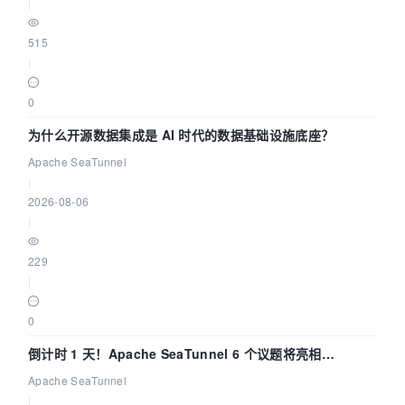
|
515
|
0
为什么开源数据集成是 AI 时代的数据基础设施底座？
Apache SeaTunnel
|
2026-08-06
|
229
|
0
倒计时 1 天！Apache SeaTunnel 6 个议题将亮相
Community Over Code Asia 2026
Apache SeaTunnel
|