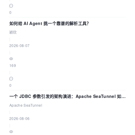
0
如何给 AI Agent 挑一个靠谱的解析工具？
颖欣
|
2026-08-07
|
169
|
0
一个 JDBC 参数引发的架构演进：Apache SeaTunnel 如何
解决数据同步中的“定时 Flush”难题
Apache SeaTunnel
|
2026-08-06
|