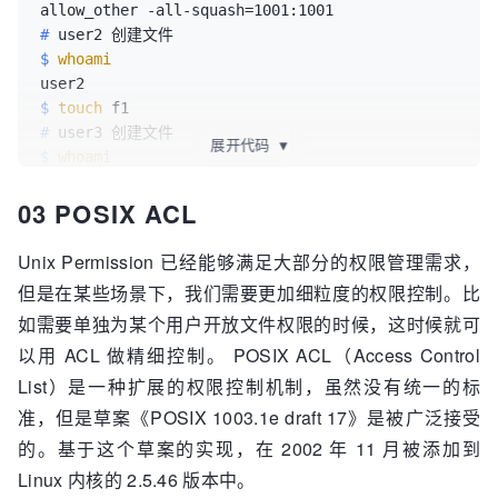
allow_other -all-squash=1001:1001
# 
user2 创建文件
$ 
whoami
$ 
touch
 f1
# 
user3 创建文件
展开代码
▼
$ 
whoami
03 POSIX ACL
$ 
touch
 f2
# 
最后文件拥有者都是user1
$ 
ls
 -l .
Unix Permission 已经能够满足大部分的权限管理需求，
total 0

但是在某些场景下，我们需要更加细粒度的权限控制。比
-rw-rw-r-- 1 user1 user1 0  2月 19 14:10 f1

如需要单独为某个用户开放文件权限的时候，这时候就可
以用 ACL 做精细控制。 POSIX ACL（Access Control
List）是一种扩展的权限控制机制，虽然没有统一的标
准，但是草案《POSIX 1003.1e draft 17》是被广泛接受
的。基于这个草案的实现，在 2002 年 11 月被添加到
Linux 内核的 2.5.46 版本中。