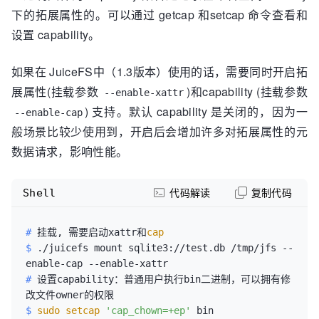
下的拓展属性的。可以通过 getcap 和setcap 命令查看和
设置 capability。
如果在 JuiceFS中（1.3版本）使用的话，需要同时开启拓
展属性(挂载参数
)和capability (挂载参数
--enable-xattr
) 支持。默认 capability 是关闭的，因为一
--enable-cap
般场景比较少使用到，开启后会增加许多对拓展属性的元
数据请求，影响性能。
Shell
代码解读
复制代码
# 
挂载, 需要启动xattr和
cap
$ 
./juicefs mount sqlite3://test.db /tmp/jfs --
enable-cap --enable-xattr
# 
设置capability：普通用户执行bin二进制，可以拥有修
改文件owner的权限
$ 
sudo
setcap
'cap_chown=+ep'
 bin