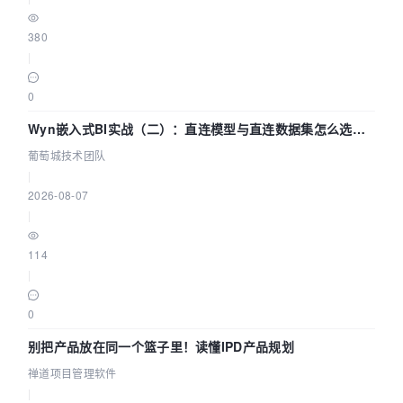
380
|
0
Wyn嵌入式BI实战（二）：直连模型与直连数据集怎么选，
参数为什么不生效？| 葡萄城技术团队
葡萄城技术团队
|
2026-08-07
|
114
|
0
别把产品放在同一个篮子里！读懂IPD产品规划
禅道项目管理软件
|