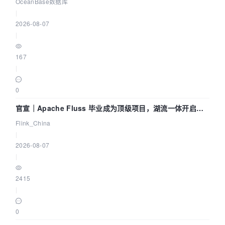
Agent 既当运动员又
OceanBase数据库
|
2026-08-07
|
167
|
0
官宣｜Apache Fluss 毕业成为顶级项目，湖流一体开启
Agentic Lake 全面实时化时代
Flink_China
|
2026-08-07
|
2415
|
0