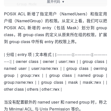
展开代码
▼
    Group Mode

    Other Mode

POSIX ACL 新增了指定用户（NamedUsers）和指定用
    Mask Mode 
// 权限上界
户组（NamedGroup）的权限。从定义上看，我们可以把
    NamedUsers  Entry 
// 新增指定用户权限定义
    NamedGroups Entry 
// 新增指定用户组权限定义
POSIX ACL 新增的 entry（包括 Mask）划分到 group
}

class，将 group class 的定义从原来所在组的权限，扩展
到 group class 中所有 entry 的权限上界。
type
 Entry 
struct
 {

    Uid 
uint32
    Perm Mode

| 分组 | entry 项 | 文本格式 | |:-----------:|:------------:|:----------
----:| | owner class | owner | user::rwx | | group class |
named user | user:name:rwx | | group class | owning
group | group::rwx | | group class | named group |
group:name:rwx | | group class | mask | mask::rwx | |
other class | others | other::rwx |
当没有配置额外的 named user 和 named group 时，称之
为 Minimal ACL, 与 Unix Permission 等价。