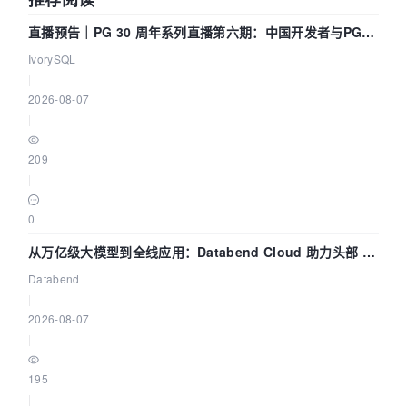
直播预告｜PG 30 周年系列直播第六期：中国开发者与PG内
核——我们改得动吗？我们贡献了什么？
IvorySQL
|
2026-08-07
|
209
|
0
从万亿级大模型到全线应用：Databend Cloud 助力头部 AI
企业构建全链路 Trace 数据管道
Databend
|
2026-08-07
|
195
|