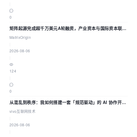
|
0
矩阵起源完成超千万美元A轮融资，产业资本与国际资本联手
押注企业级AI基础设施赛道
MatrixOrigin
|
2026-08-06
|
124
|
0
从混乱到秩序：我如何搭建一套「规范驱动」的 AI 协作开发
体系
vivo互联网技术
|
2026-08-06
|