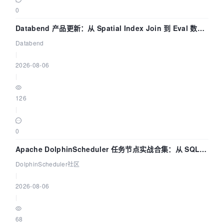
0
Databend 产品更新：从 Spatial Index Join 到 Eval 数据
管道
Databend
|
2026-08-06
|
126
|
0
Apache DolphinScheduler 任务节点实战合集：从 SQL、
DataX 到 Spark、Flink 一次配置全打通
DolphinScheduler社区
|
2026-08-06
|
68