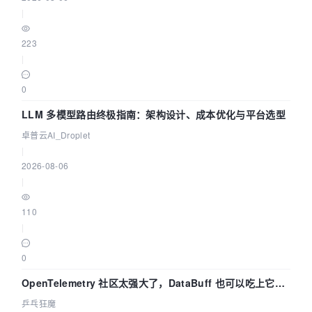
|
223
|
0
LLM 多模型路由终极指南：架构设计、成本优化与平台选型
卓普云AI_Droplet
|
2026-08-06
|
110
|
0
OpenTelemetry 社区太强大了，DataBuff 也可以吃上它的
eBPF 链路了
乒乓狂魔