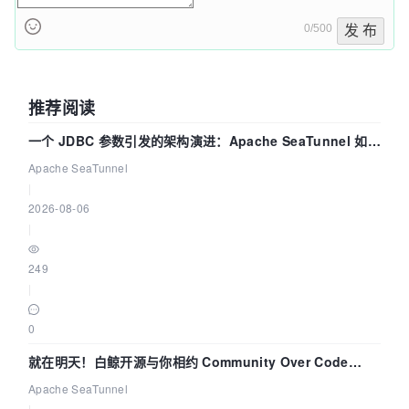
0/500
发 布
推荐阅读
一个 JDBC 参数引发的架构演进：Apache SeaTunnel 如何
解决数据同步中的“定时 Flush”难题
Apache SeaTunnel
|
2026-08-06
|
249
|
0
就在明天！白鲸开源与你相约 Community Over Code
Asia 2026 主题演讲！
Apache SeaTunnel
|