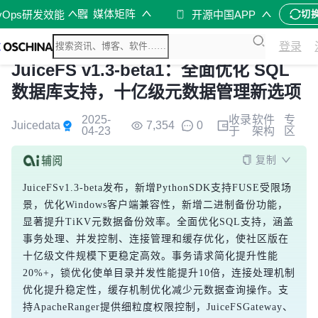
媒体矩阵
vOps研发效能
开源中国APP
切
登录
JuiceFS v1.3-beta1：全面优化 SQL
数据库支持，十亿级元数据管理新选项
2025-
收录
软件
专
Juicedata
7,354
0
04-23
于
架构
区
复制
JuiceFSv1.3-beta发布，新增PythonSDK支持FUSE受限场
景，优化Windows客户端兼容性，新增二进制备份功能，
显著提升TiKV元数据备份效率。全面优化SQL支持，涵盖
事务处理、并发控制、连接管理和缓存优化，使社区版在
十亿级文件规模下更稳定高效。事务请求简化提升性能
20%+，锁优化使单目录并发性能提升10倍，连接处理机制
优化提升稳定性，缓存机制优化减少元数据查询操作。支
持ApacheRanger提供细粒度权限控制，JuiceFSGateway、