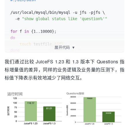
/usr/local/mysql/bin/mysql -u jfs -pjfs \

  -e 
"show global status like 'question%'"
for
 f 
in
do
touch
 testfile_
${f}
展开代码
▼
done
rm
 -fr testfile_*

我们通过比较 JuiceFS 1.23 和 1.3 版本下 Questions 指
标增量值的差异，同样的业务逻辑及业务量的压测下，指
/usr/local/mysql/bin/mysql -u jfs -pjfs \

  -e 
"show global status like 'question%'"
标值下降表示有效地减少了网络交互。