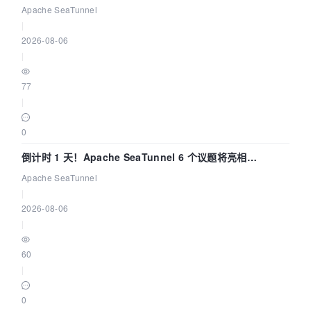
Apache SeaTunnel
|
2026-08-06
|
77
|
0
倒计时 1 天！Apache SeaTunnel 6 个议题将亮相
Community Over Code Asia 2026
Apache SeaTunnel
|
2026-08-06
|
60
|
0