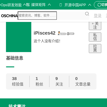
媒体矩阵
vOps研发效能
开源中国APP
切
登录
+ 关
注
iPisces42
私
信
这个人没有介绍！
拉
黑
基础信息
38
1
9
0
经验值
粉丝
关注
文章总量
技术雷达